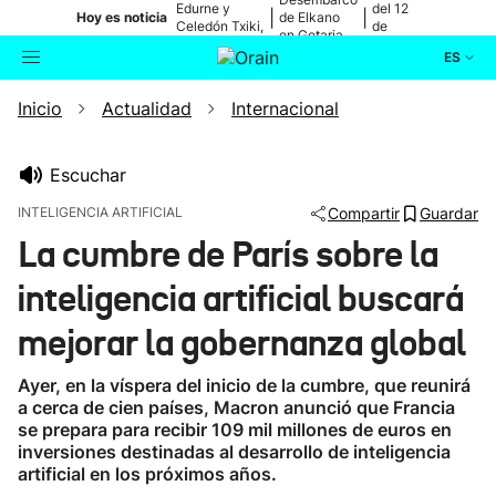
Edurne y
del 12
|
|
Hoy es noticia
de Elkano
Celedón Txiki,
de
en Getaria
en directo
agosto
ES
Inicio
Actualidad
Internacional
Actualidad
Buscador
Política
Escuchar
INTELIGENCIA ARTIFICIAL
Compartir
Guardar
Cultura
La cumbre de París sobre la
inteligencia artificial buscará
Ikusmiran
mejorar la gobernanza global
Eguraldia
Ayer, en la víspera del inicio de la cumbre, que reunirá
a cerca de cien países, Macron anunció que Francia
se prepara para recibir 109 mil millones de euros en
inversiones destinadas al desarrollo de inteligencia
artificial en los próximos años.