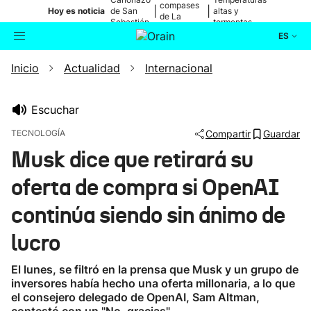
compases
|
|
Hoy es noticia
de San
altas y
de La
Sebastián
tormentas
Blanca
ES
Inicio
Actualidad
Internacional
Actualidad
Buscador
Política
Escuchar
TECNOLOGÍA
Compartir
Guardar
Cultura
Musk dice que retirará su
oferta de compra si OpenAI
Ikusmiran
continúa siendo sin ánimo de
Eguraldia
lucro
El lunes, se filtró en la prensa que Musk y un grupo de
inversores había hecho una oferta millonaria, a lo que
el consejero delegado de OpenAI, Sam Altman,