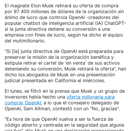
El magnate Elon Musk retirará su oferta de compra
por 97 400 millones de dólares de la organización sin
ánimo de lucro que controla OpenAI -creadores del
popular chatbot de inteligencia artificial (IA) ChatGPT-
si la junta directiva detiene su conversión a una
empresa con fines de lucro, según ha dicho el equipo
del mutimillonario.
"Si [la] junta directiva de OpenAI está preparada para
preservar la misión de la organización benéfica y
estipula retirar el cartel de 'en venta' de sus activos
deteniendo su conversión, Musk retirará la oferta", han
dicho los abogados de Musk en una presentación
judicial presentada en California el miércoles.
El lunes, se filtró en la prensa que Musk y un grupo de
inversores había hecho una
oferta millonaria para
comprar OpenAI
, a lo que el consejero delegado de
OpenAI, Sam Altman, contestó con un "No, gracias".
"Es hora de que OpenAI vuelva a ser la fuerza de
código abierto y centrada en la seguridad que alguna
vez fue", dijo Musk en una declaración proporcionada