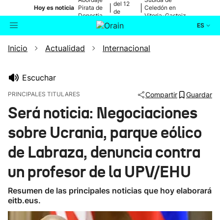
del 12
|
|
Hoy es noticia
Pirata de
Celedón en
de
Donostia
Vitoria-Gasteiz
agosto
ES
Inicio
Actualidad
Internacional
Actualidad
Buscador
Política
Escuchar
PRINCIPALES TITULARES
Compartir
Guardar
Cultura
Será noticia: Negociaciones
sobre Ucrania, parque eólico
Ikusmiran
de Labraza, denuncia contra
Eguraldia
un profesor de la UPV/EHU
Resumen de las principales noticias que hoy elaborará
eitb.eus.