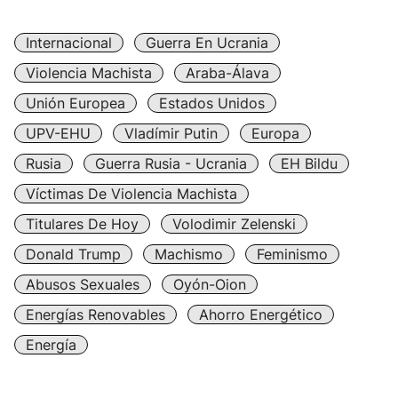
Internacional
Guerra En Ucrania
Violencia Machista
Araba-Álava
Unión Europea
Estados Unidos
UPV-EHU
Vladímir Putin
Europa
Rusia
Guerra Rusia - Ucrania
EH Bildu
Víctimas De Violencia Machista
Titulares De Hoy
Volodimir Zelenski
Donald Trump
Machismo
Feminismo
Abusos Sexuales
Oyón-Oion
Energías Renovables
Ahorro Energético
Energía