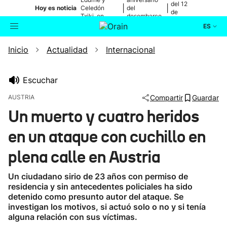
del 12
|
|
Hoy es noticia
Celedón
del
de
Txiki, en
desembarco
agosto
directo
de Elkano
ES
Inicio
Actualidad
Internacional
Actualidad
Buscador
Política
Escuchar
AUSTRIA
Compartir
Guardar
Cultura
Un muerto y cuatro heridos
en un ataque con cuchillo en
Ikusmiran
plena calle en Austria
Eguraldia
Un ciudadano sirio de 23 años con permiso de
residencia y sin antecedentes policiales ha sido
detenido como presunto autor del ataque. Se
investigan los motivos, si actuó solo o no y si tenía
alguna relación con sus víctimas.