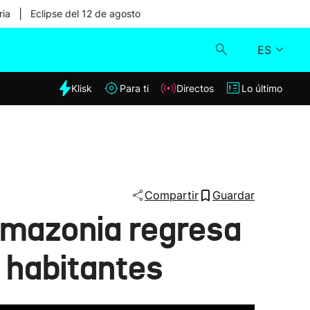
|
ria
Eclipse del 12 de agosto
ES
dia
Klisk
Para ti
Directos
Lo último
Klisk
Directos
Para ti
Compartir
Guardar
 Amazonia regresa
Lo último
 habitantes