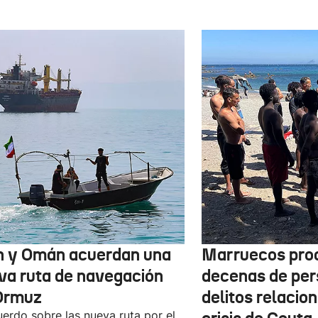
n y Omán acuerdan una
Marruecos pro
va ruta de navegación
decenas de per
Ormuz
delitos relacio
uerdo sobre las nueva ruta por el