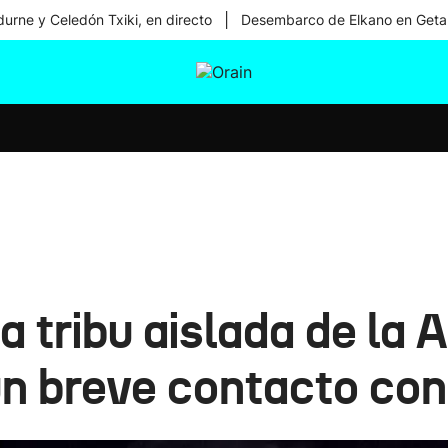
|
urne y Celedón Txiki, en directo
Desembarco de Elkano en Geta
tura
Ikusmiran
Egural
Salud
Tecnología
a tribu aislada de la
un breve contacto con