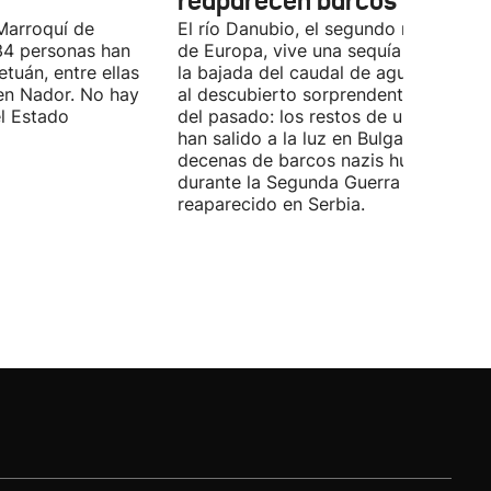
reaparecen barcos nazis
Marroquí de
El río Danubio, el segundo más largo
4 personas han
de Europa, vive una sequía histórica 
tuán, entre ellas
la bajada del caudal de agua ha deja
en Nador. No hay
al descubierto sorprendentes vestigi
el Estado
del pasado: los restos de un mamut
han salido a la luz en Bulgaria y
decenas de barcos nazis hundidos
durante la Segunda Guerra Mundial h
reaparecido en Serbia.