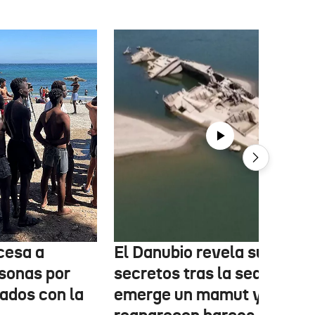
cesa a
El Danubio revela sus
sonas por
secretos tras la sequía:
nados con la
emerge un mamut y