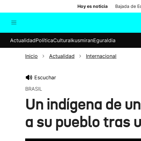
Hoy es noticia
Bajada de Ed
Actualidad
Política
Cul
Actualidad
Política
Cultura
Ikusmiran
Eguraldia
Sociedad
Elecciones
Economía
Inicio
Actualidad
Internacional
Internacional
Escuchar
BRASIL
Un indígena de un
a su pueblo tras 