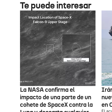
Te puede interesar
La NASA confirma el
Irá
impacto de una parte de un
nue
cohete de SpaceX contra la
en 
El ac