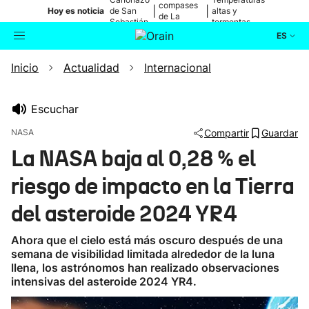
compases
|
|
Hoy es noticia
de San
altas y
de La
Sebastián
tormentas
Blanca
ES
Inicio
Actualidad
Internacional
Actualidad
Buscador
Política
Escuchar
NASA
Compartir
Guardar
Cultura
La NASA baja al 0,28 % el
riesgo de impacto en la Tierra
Ikusmiran
del asteroide 2024 YR4
Eguraldia
Ahora que el cielo está más oscuro después de una
semana de visibilidad limitada alrededor de la luna
llena, los astrónomos han realizado observaciones
intensivas del asteroide 2024 YR4.