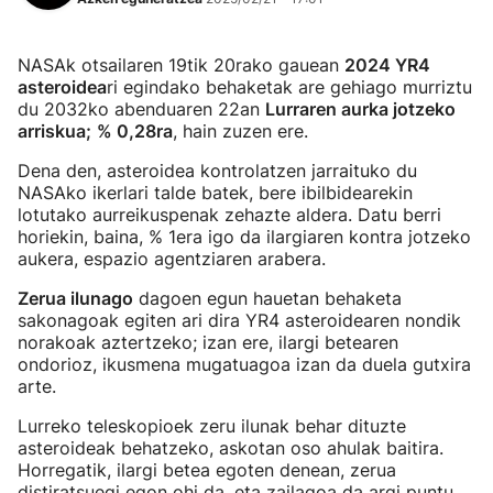
NASAk otsailaren 19tik 20rako gauean
2024 YR4
asteroidea
ri egindako behaketak are gehiago murriztu
du 2032ko abenduaren 22an
Lurraren aurka jotzeko
arriskua;
% 0,28ra
, hain zuzen ere.
Dena den, asteroidea kontrolatzen jarraituko du
NASAko ikerlari talde batek, bere ibilbidearekin
lotutako aurreikuspenak zehazte aldera. Datu berri
horiekin, baina, % 1era igo da ilargiaren kontra jotzeko
aukera, espazio agentziaren arabera.
Zerua ilunago
dagoen egun hauetan behaketa
sakonagoak egiten ari dira YR4 asteroidearen nondik
norakoak aztertzeko; izan ere, ilargi betearen
ondorioz, ikusmena mugatuagoa izan da duela gutxira
arte.
Lurreko teleskopioek zeru ilunak behar dituzte
asteroideak behatzeko, askotan oso ahulak baitira.
Horregatik, ilargi betea egoten denean, zerua
distiratsuegi egon ohi da, eta zailagoa da argi puntu