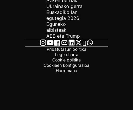
Azken berriak
Ukrainako gerra
Euskadiko lan
egutegia 2026
Eguneko
albisteak
AEB eta Trump
Pribatutasun politika
Lege oharra
Cookie politika
Cookieen konfigurazioa
Harremana