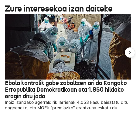
Zure interesekoa izan daiteke
Ebola kontrolik gabe zabaltzen ari da Kongoko
Errepublika Demokratikoan eta 1.850 hildako
eragin ditu jada
Inoiz izandako agerraldirik larrienak 4.053 kasu baieztatu ditu
dagoeneko, eta MOEk "premiazko" erantzuna eskatu du.