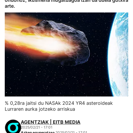
ondorioz, ikusmena mugatuagoa izan da duela gutxira
arte.
% 0,28ra jaitsi du NASAk 2024 YR4 asteroideak
Lurraren aurka jotzeko arriskua
AGENTZIAK | EITB MEDIA
2025/02/21 - 17:01
Azken eguneratzea
2025/02/21 - 17:01