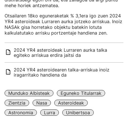
mehe horiek antzematea.
Otsailaren 18ko eguneraketak % 3,1era igo zuen 2024
YR4 asteroideak Lurraren aurka jotzeko arriskua. Inoiz
NASAk gisa horretako objektu batekin lotuta
kalkulatutako arrisku portzentaje handiena zen.
2024 YR4 asteroideak Lurraren aurka talka
egiteko arriskua erdira jaitsi da
2024 YR4 asteroidearen talka-arriskua inoiz
iragarritako handiena da
Munduko Albisteak
Eguneko Titularrak
Zientzia
Nasa
Asteroideak
Astronomia
Lurra
Unibertsoa