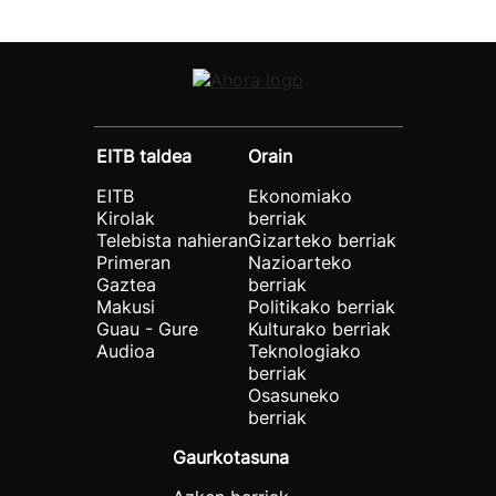
EITB taldea
Orain
EITB
Ekonomiako
Kirolak
berriak
Telebista nahieran
Gizarteko berriak
Primeran
Nazioarteko
Gaztea
berriak
Makusi
Politikako berriak
Guau - Gure
Kulturako berriak
Audioa
Teknologiako
berriak
Osasuneko
berriak
Gaurkotasuna