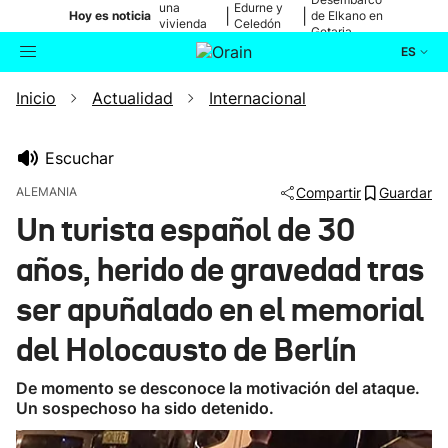
una
Edurne y
|
|
Hoy es noticia
de Elkano en
vivienda
Celedón
Getaria
de Bilbao
Txiki
ES
Inicio
Actualidad
Internacional
Actualidad
Buscador
Política
Escuchar
ALEMANIA
Compartir
Guardar
Cultura
Un turista español de 30
años, herido de gravedad tras
Ikusmiran
ser apuñalado en el memorial
Eguraldia
del Holocausto de Berlín
De momento se desconoce la motivación del ataque.
Un sospechoso ha sido detenido.