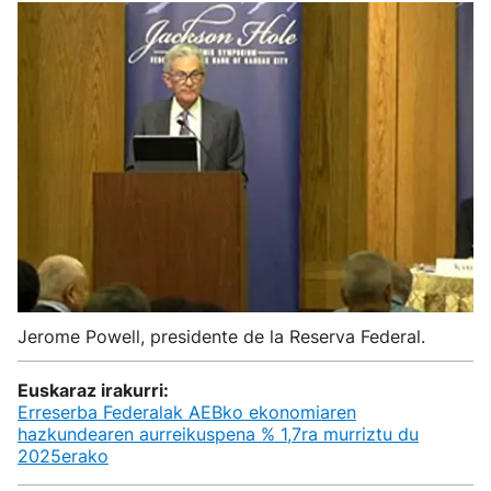
Jerome Powell, presidente de la Reserva Federal.
Euskaraz irakurri:
Erreserba Federalak AEBko ekonomiaren
hazkundearen aurreikuspena % 1,7ra murriztu du
2025erako