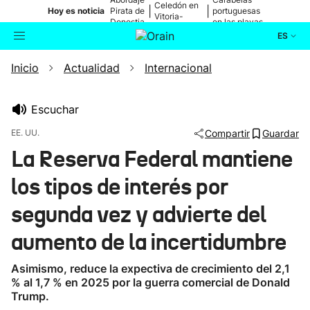
Celedón en
|
|
Hoy es noticia
Pirata de
portuguesas
Vitoria-
Donostia
en las playas
Gasteiz
ES
Inicio
Actualidad
Internacional
Actualidad
Buscador
Política
Escuchar
EE. UU.
Compartir
Guardar
Cultura
La Reserva Federal mantiene
los tipos de interés por
Ikusmiran
segunda vez y advierte del
Eguraldia
aumento de la incertidumbre
Asimismo, reduce la expectiva de crecimiento del 2,1
% al 1,7 % en 2025 por la guerra comercial de Donald
Trump.