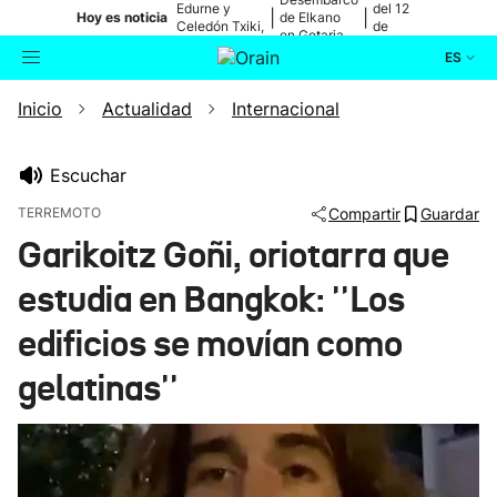
Edurne y
del 12
|
|
Hoy es noticia
de Elkano
Celedón Txiki,
de
en Getaria
en directo
agosto
ES
Inicio
Actualidad
Internacional
Actualidad
Buscador
Política
Escuchar
TERREMOTO
Compartir
Guardar
Cultura
Garikoitz Goñi, oriotarra que
estudia en Bangkok: ''Los
Ikusmiran
edificios se movían como
Eguraldia
gelatinas''