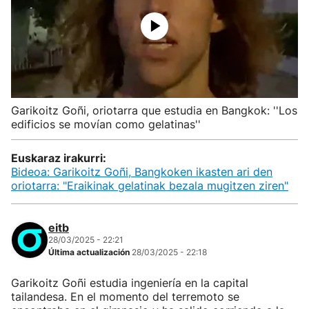
Garikoitz Goñi, oriotarra que estudia en Bangkok: ''Los
edificios se movían como gelatinas''
Euskaraz irakurri:
Bideoa: Garikoitz Goñi, Bangkoken ikasten ari den
oriotarra: "Eraikinak gelatinak bezala mugitzen ziren"
eitb
28/03/2025 - 22:21
Última actualización
28/03/2025 - 22:18
Garikoitz Goñi estudia ingeniería en la capital
tailandesa. En el momento del terremoto se