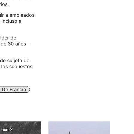
ios.
uir a empleados
 incluso a
líder de
s de 30 años—
 de su jefa de
 los supuestos
 De Francia