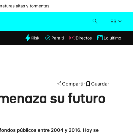
aturas altas y tormentas
ES
dia
Klisk
Para ti
Directos
Lo último
Klisk
Directos
Para ti
Compartir
Guardar
amenaza su futuro
Lo último
 fondos públicos entre 2004 y 2016. Hoy se