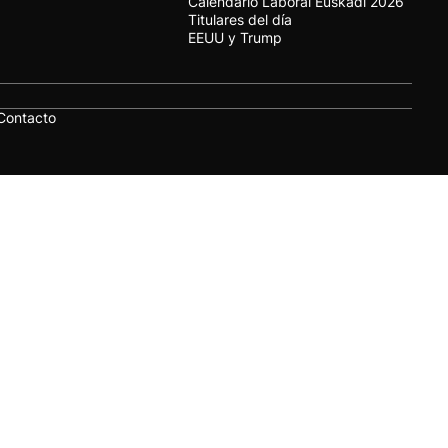
Calendario Laboral Euskadi 2026
Titulares del día
EEUU y Trump
Contacto