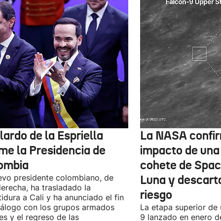
ardo de la Espriella
La NASA confir
me la Presidencia de
impacto de una
ombia
cohete de Spac
evo presidente colombiano, de
Luna y descart
derecha, ha trasladado la
riesgo
tidura a Cali y ha anunciado el fin
iálogo con los grupos armados
La etapa superior de
les y el regreso de las
9 lanzado en enero 