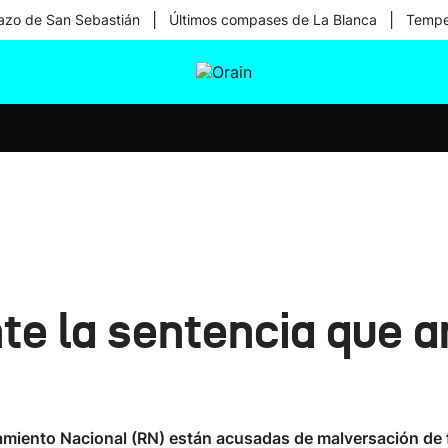
|
|
zo de San Sebastián
Últimos compases de La Blanca
Temper
tura
Ikusmiran
Egural
Salud
Tecnología
nte la sentencia que 
pamiento Nacional (RN) están acusadas de malversación de