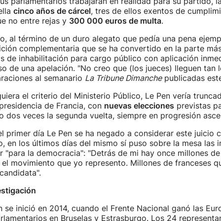
s parlamentarios trabajaran en realidad para su partido, la
ella
cinco años de cárcel
, tres de ellos exentos de cumplim
e no entre rejas y
300 000 euros de multa
.
o, al término de un duro alegato que pedía una pena ejempla
ición complementaria que se ha convertido en la parte má
s de inhabilitación para cargo público con aplicación inmed
aso de una apelación. "No creo que (los jueces) lleguen tan l
araciones al semanario
La Tribune Dimanche
publicadas este
iguiera el criterio del Ministerio Público, Le Pen vería trunc
 presidencia de Francia, con
nuevas elecciones
previstas pa
o dos veces la segunda vuelta, siempre en progresión asce
 primer día Le Pen se ha negado a considerar este juicio
o, en los últimos días del mismo sí puso sobre la mesa las 
 "para la democracia": "Detrás de mi hay once millones d
el movimiento que yo represento. Millones de franceses qu
candidata".
estigación
n se inició en 2014, cuando el Frente Nacional ganó las Eu
rlamentarios en Bruselas y Estrasburgo. Los 24 representan