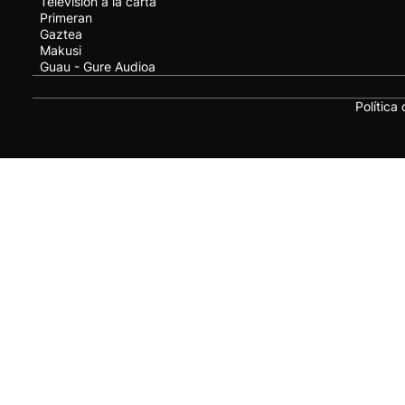
Televisión a la carta
Primeran
Gaztea
Makusi
Guau - Gure Audioa
Política