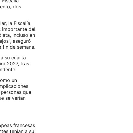
 Fiscalía
iento, dos
r, la Fiscalía
s importante del
iata, incluso en
ejos", aseguró
 fin de semana.
ada su cuarta
ra 2027, tras
ndente.
 como un
implicaciones
e personas que
e se verían
ropeas francesas
tes tenían a su