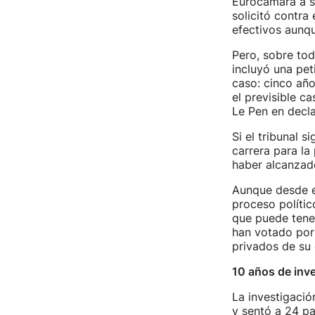
Eurocámara a su
solicitó contra 
efectivos aunqu
Pero, sobre tod
incluyó una pet
caso: cinco año
el previsible c
Le Pen en decl
Si el tribunal s
carrera para la
haber alcanzad
Aunque desde el
proceso polític
que puede tener
han votado por 
privados de su 
10 años de inv
La investigació
y sentó a 24 pa