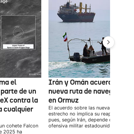
ma el
Irán y Omán acuerdan una
 parte de un
nueva ruta de navegación
eX contra la
en Ormuz
a cualquier
El acuerdo sobre las nueva ruta por e
estrecho no implica su reapertura,
pues, según Irán, depende de la
 un cohete Falcon
ofensiva militar estadounidense-israel
de 2025 ha