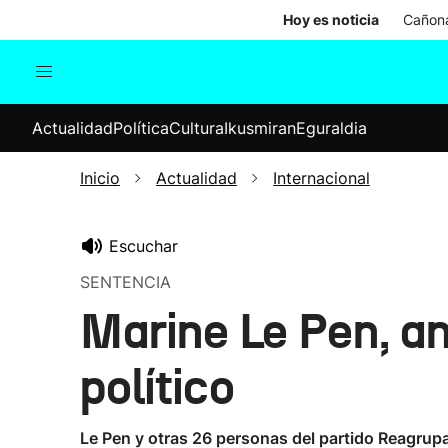
Hoy es noticia
Cañona
Actualidad
Política
Cul
Actualidad
Política
Cultura
Ikusmiran
Eguraldia
Sociedad
Elecciones
Economía
Inicio
Actualidad
Internacional
Internacional
Escuchar
SENTENCIA
Marine Le Pen, a
político
Le Pen y otras 26 personas del partido Reagru