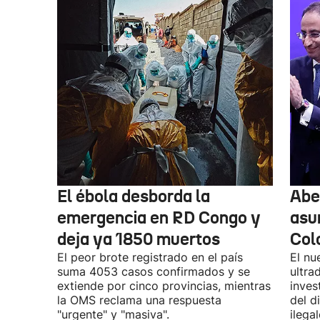
El ébola desborda la
Abel
emergencia en RD Congo y
asu
deja ya 1850 muertos
Col
El peor brote registrado en el país
El nu
suma 4053 casos confirmados y se
ultra
extiende por cinco provincias, mientras
inves
la OMS reclama una respuesta
del d
"urgente" y "masiva".
ilega