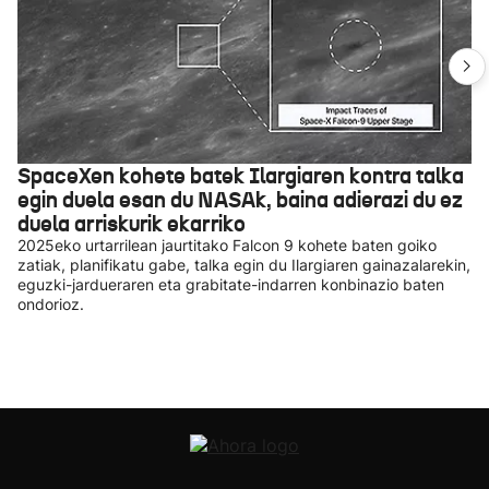
SpaceXen kohete batek Ilargiaren kontra talka
egin duela esan du NASAk, baina adierazi du ez
duela arriskurik ekarriko
2025eko urtarrilean jaurtitako Falcon 9 kohete baten goiko
zatiak, planifikatu gabe, talka egin du Ilargiaren gainazalarekin,
eguzki-jardueraren eta grabitate-indarren konbinazio baten
ondorioz.