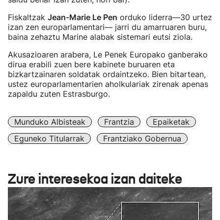
Fiskaltzak
Jean-Marie Le Pen
orduko liderra—30 urtez
izan zen europarlamentari— jarri du amarruaren buru,
baina zehaztu Marine alabak sistemari eutsi ziola.
Akusazioaren arabera, Le Penek Europako ganberako
dirua erabili zuen bere kabinete buruaren eta
bizkartzainaren soldatak ordaintzeko. Bien bitartean,
ustez europarlamentarien aholkulariak zirenak apenas
zapaldu zuten Estrasburgo.
Munduko Albisteak
Frantzia
Epaiketak
Eguneko Titularrak
Frantziako Gobernua
Zure interesekoa izan daiteke