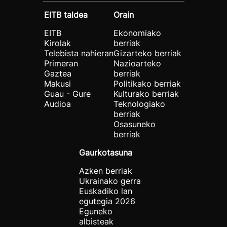
EITB taldea
Orain
EITB
Ekonomiako
Kirolak
berriak
Telebista nahieran
Gizarteko berriak
Primeran
Nazioarteko
Gaztea
berriak
Makusi
Politikako berriak
Guau - Gure
Kulturako berriak
Audioa
Teknologiako
berriak
Osasuneko
berriak
Gaurkotasuna
Azken berriak
Ukrainako gerra
Euskadiko lan
egutegia 2026
Eguneko
albisteak