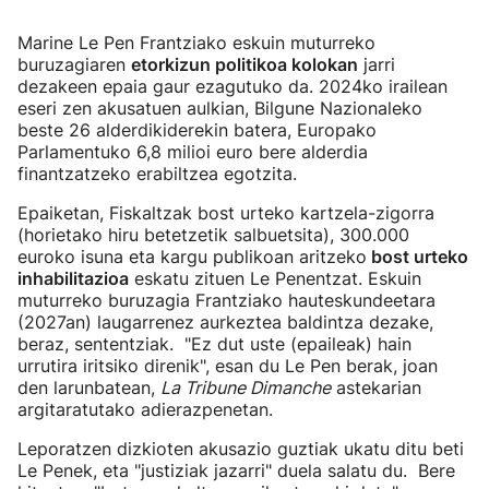
Marine Le Pen Frantziako eskuin muturreko
buruzagiaren
etorkizun politikoa kolokan
jarri
dezakeen epaia gaur ezagutuko da. 2024ko irailean
eseri zen akusatuen aulkian, Bilgune Nazionaleko
beste 26 alderdikiderekin batera, Europako
Parlamentuko 6,8 milioi euro bere alderdia
finantzatzeko erabiltzea egotzita.
Epaiketan, Fiskaltzak bost urteko kartzela-zigorra
(horietako hiru betetzetik salbuetsita), 300.000
euroko isuna eta kargu publikoan aritzeko
bost urteko
inhabilitazioa
eskatu zituen Le Penentzat. Eskuin
muturreko buruzagia Frantziako hauteskundeetara
(2027an) laugarrenez aurkeztea baldintza dezake,
beraz, sententziak. "Ez dut uste (epaileak) hain
urrutira iritsiko direnik", esan du Le Pen berak, joan
den larunbatean,
La Tribune Dimanche
astekarian
argitaratutako adierazpenetan.
Leporatzen dizkioten akusazio guztiak ukatu ditu beti
Le Penek, eta "justiziak jazarri" duela salatu du. Bere