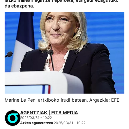
Iazko irailean egin zen epaiketa, eta gaur ezagutuko
da ebazpena.
Marine Le Pen, artxiboko irudi batean. Argazkia: EFE
AGENTZIAK | EITB MEDIA
2025/03/31 - 10:22
Azken eguneratzea
2025/03/31 - 10:22