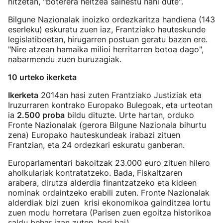
hitzetan, "boterera heltzea saihestu nahi dute".
Bilgune Nazionalak inoizko ordezkaritza handiena (143
eserleku) eskuratu zuen iaz, Frantziako hauteskunde
legislatiboetan, hirugarren postuan geratu bazen ere.
"Nire atzean hamaika milioi herritarren botoa dago",
nabarmendu zuen buruzagiak.
10 urteko ikerketa
Ikerketa
2014an hasi zuten Frantziako Justiziak eta
Iruzurraren kontrako Europako Bulegoak, eta urteotan
ia
2.500 proba
bildu dituzte. Urte hartan, orduko
Fronte Nazionalak (gerora Bilgune Nazionala bihurtu
zena) Europako hauteskundeak irabazi zituen
Frantzian, eta 24 ordezkari eskuratu ganberan.
Europarlamentari bakoitzak 23.000 euro zituen hilero
aholkulariak kontratatzeko. Bada, Fiskaltzaren
arabera, dirutza alderdia finantzatzeko eta kideen
nominak ordaintzeko erabili zuten. Fronte Nazionalak
alderdiak bizi zuen krisi ekonomikoa gainditzea lortu
zuen modu horretara (Parisen zuen egoitza historikoa
saldu behar izan zuten, hori bai).