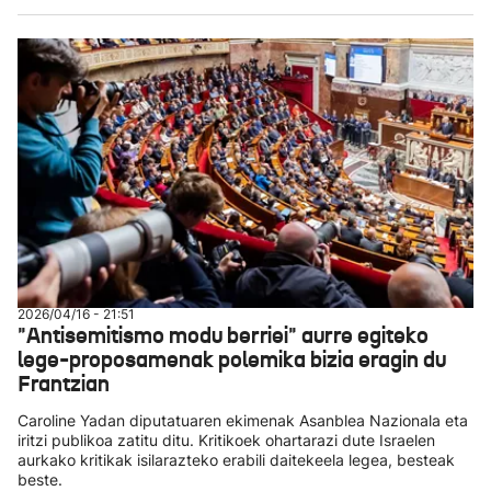
2026/04/16 - 21:51
"Antisemitismo modu berriei" aurre egiteko
lege-proposamenak polemika bizia eragin du
Frantzian
Caroline Yadan diputatuaren ekimenak Asanblea Nazionala eta
iritzi publikoa zatitu ditu. Kritikoek ohartarazi dute Israelen
aurkako kritikak isilarazteko erabili daitekeela legea, besteak
beste.