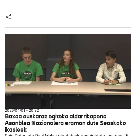
2026/04/01 - 20:32
Baxoa euskaraz egiteko aldarrikapena
Asanblea Nazionalera eraman dute Seaskako
ikasleek
Peio Dufau eta Paul Molac diputatuek gonbidatuta, entzunaldi