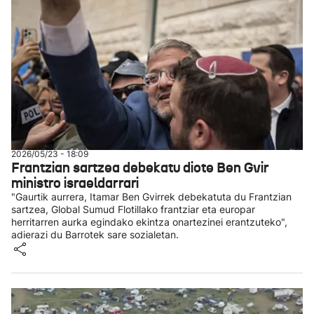
2026/05/23 - 18:09
Frantzian sartzea debekatu diote Ben Gvir
ministro israeldarrari
"Gaurtik aurrera, Itamar Ben Gvirrek debekatuta du Frantzian
sartzea, Global Sumud Flotillako frantziar eta europar
herritarren aurka egindako ekintza onartezinei erantzuteko",
adierazi du Barrotek sare sozialetan.