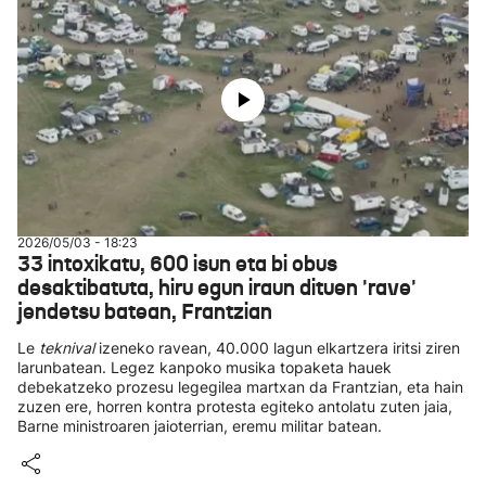
2026/05/03 - 18:23
33 intoxikatu, 600 isun eta bi obus
desaktibatuta, hiru egun iraun dituen 'rave'
jendetsu batean, Frantzian
Le
teknival
izeneko ravean, 40.000 lagun elkartzera iritsi ziren
larunbatean. Legez kanpoko musika topaketa hauek
debekatzeko prozesu legegilea martxan da Frantzian, eta hain
zuzen ere, horren kontra protesta egiteko antolatu zuten jaia,
Barne ministroaren jaioterrian, eremu militar batean.