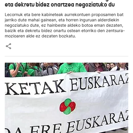
eta dekretu bidez onartzea negoziatuko du
Lecornuk eta bere kabineteak aurrekontuen proposamen bat
jarriko dute mahai gainean, eta horren inguruan alderdiekin
negoziatuko dute, ez hainbeste aldeko botoa eman dezaten,
baizik eta dekretu bidez onartu ostean etorriko den zentsura-
mozioaren alde ez dezaten bozkatu.