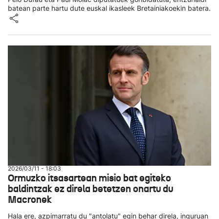
batean parte hartu dute euskal ikasleek Bretainiakoekin batera.
2026/03/11 - 18:03
Ormuzko itsasartean misio bat egiteko
baldintzak ez direla betetzen onartu du
Macronek
Hala ere, azpimarratu du "antolatu" egin behar direla, inguruan