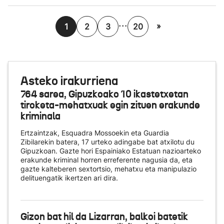
...
»
1
2
3
20
Asteko irakurriena
764 sarea, Gipuzkoako 10 ikastetxetan
tiroketa-mehatxuak egin zituen erakunde
kriminala
Ertzaintzak, Esquadra Mossoekin eta Guardia
Zibilarekin batera, 17 urteko adingabe bat atxilotu du
Gipuzkoan. Gazte hori Espainiako Estatuan nazioarteko
erakunde kriminal horren erreferente nagusia da, eta
gazte kalteberen sextortsio, mehatxu eta manipulazio
delituengatik ikertzen ari dira.
Gizon bat hil da Lizarran, balkoi batetik