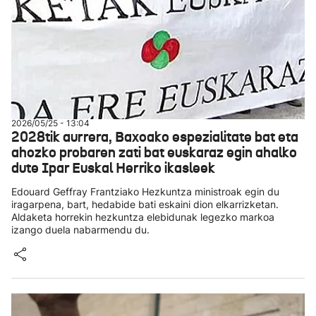
2026/05/25 - 13:04
2028tik aurrera, Baxoako espezialitate bat eta
ahozko probaren zati bat euskaraz egin ahalko
dute Ipar Euskal Herriko ikasleek
Edouard Geffray Frantziako Hezkuntza ministroak egin du
iragarpena, bart, hedabide bati eskaini dion elkarrizketan.
Aldaketa horrekin hezkuntza elebidunak legezko markoa
izango duela nabarmendu du.