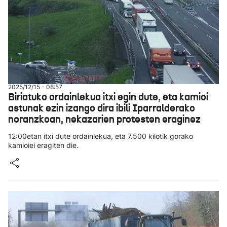
2025/12/15 - 08:57
Biriatuko ordainlekua itxi egin dute, eta kamioi
astunak ezin izango dira ibili Iparralderako
noranzkoan, nekazarien protesten eraginez
12:00etan itxi dute ordainlekua, eta 7.500 kilotik gorako
kamioiei eragiten die.