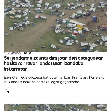
2026/05/05 - 16:56
Sei jendarme zauritu dira joan den ostegunean
hasitako "rave" jendetsuan izandako
liskarretan
Egunotan lege-prozesu bat dute martxan Frantzian, horrelako
jai klandestinoak saihesteko legea gogortzeko.