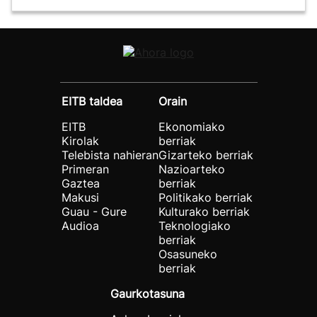
EITB taldea
Orain
EITB
Ekonomiako
Kirolak
berriak
Telebista nahieran
Gizarteko berriak
Primeran
Nazioarteko
Gaztea
berriak
Makusi
Politikako berriak
Guau - Gure
Kulturako berriak
Audioa
Teknologiako
berriak
Osasuneko
berriak
Gaurkotasuna