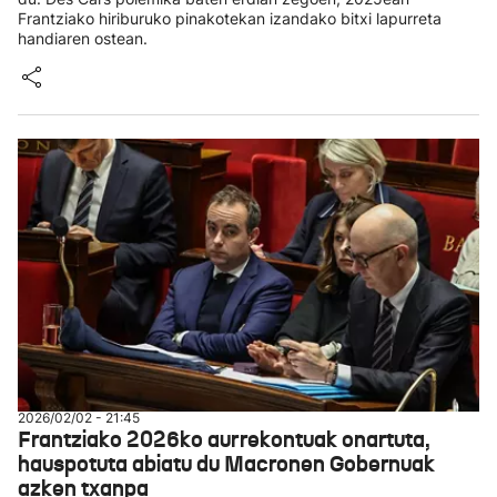
Frantziako hiriburuko pinakotekan izandako bitxi lapurreta
handiaren ostean.
2026/02/02 - 21:45
Frantziako 2026ko aurrekontuak onartuta,
hauspotuta abiatu du Macronen Gobernuak
azken txanpa