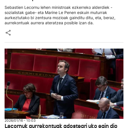
Sebastien Lecornu lehen ministroak ezkerreko alderdiek -
sozialistak gabe- eta Marine Le Penen eskuin muturrak
aurkeztutako bi zentsura mozioak gainditu ditu, eta, beraz,
aurrekontuak aurrera ateratzea posible izan da.
2026/01/16 - 10:03
Lecornuk aurrekontuak adosteari uko egin dio