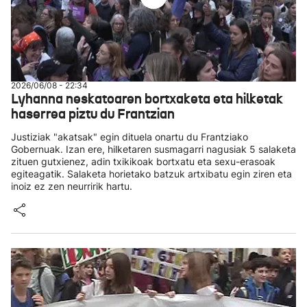
2026/06/08 - 22:34
Lyhanna neskatoaren bortxaketa eta hilketak
haserrea piztu du Frantzian
Justiziak "akatsak" egin dituela onartu du Frantziako
Gobernuak. Izan ere, hilketaren susmagarri nagusiak 5 salaketa
zituen gutxienez, adin txikikoak bortxatu eta sexu-erasoak
egiteagatik. Salaketa horietako batzuk artxibatu egin ziren eta
inoiz ez zen neurririk hartu.