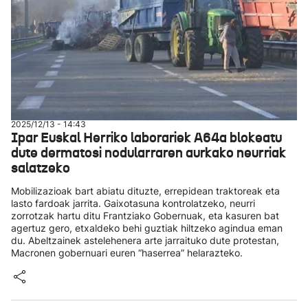
2025/12/13 - 14:43
Ipar Euskal Herriko laborariek A64a blokeatu
dute dermatosi nodularraren aurkako neurriak
salatzeko
Mobilizazioak bart abiatu dituzte, errepidean traktoreak eta
lasto fardoak jarrita. Gaixotasuna kontrolatzeko, neurri
zorrotzak hartu ditu Frantziako Gobernuak, eta kasuren bat
agertuz gero, etxaldeko behi guztiak hiltzeko agindua eman
du. Abeltzainek astelehenera arte jarraituko dute protestan,
Macronen gobernuari euren “haserrea” helarazteko.