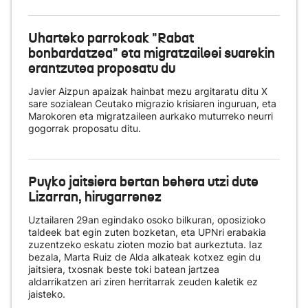
Uharteko parrokoak "Rabat
bonbardatzea" eta migratzaileei suarekin
erantzutea proposatu du
Javier Aizpun apaizak hainbat mezu argitaratu ditu X
sare sozialean Ceutako migrazio krisiaren inguruan, eta
Marokoren eta migratzaileen aurkako muturreko neurri
gogorrak proposatu ditu.
Puyko jaitsiera bertan behera utzi dute
Lizarran, hirugarrenez
Uztailaren 29an egindako osoko bilkuran, oposizioko
taldeek bat egin zuten bozketan, eta UPNri erabakia
zuzentzeko eskatu zioten mozio bat aurkeztuta. Iaz
bezala, Marta Ruiz de Alda alkateak kotxez egin du
jaitsiera, txosnak beste toki batean jartzea
aldarrikatzen ari ziren herritarrak zeuden kaletik ez
jaisteko.