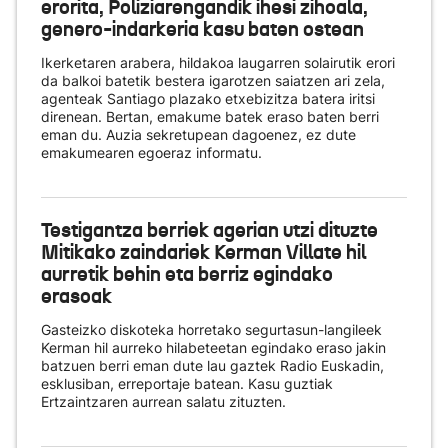
erorita, Poliziarengandik ihesi zihoala,
genero-indarkeria kasu baten ostean
Ikerketaren arabera, hildakoa laugarren solairutik erori
da balkoi batetik bestera igarotzen saiatzen ari zela,
agenteak Santiago plazako etxebizitza batera iritsi
direnean. Bertan, emakume batek eraso baten berri
eman du. Auzia sekretupean dagoenez, ez dute
emakumearen egoeraz informatu.
Testigantza berriek agerian utzi dituzte
Mitikako zaindariek Kerman Villate hil
aurretik behin eta berriz egindako
erasoak
Gasteizko diskoteka horretako segurtasun-langileek
Kerman hil aurreko hilabeteetan egindako eraso jakin
batzuen berri eman dute lau gaztek Radio Euskadin,
esklusiban, erreportaje batean. Kasu guztiak
Ertzaintzaren aurrean salatu zituzten.