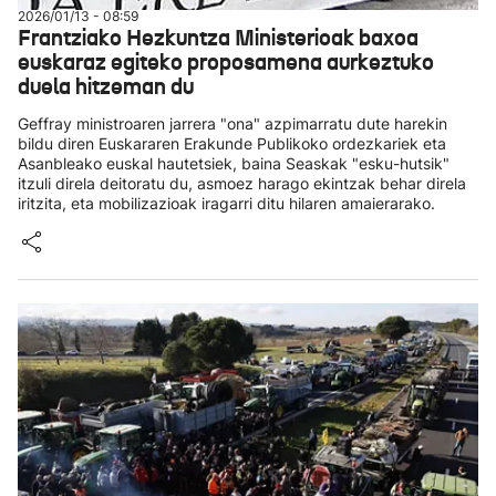
2026/01/13 - 08:59
Frantziako Hezkuntza Ministerioak baxoa
euskaraz egiteko proposamena aurkeztuko
duela hitzeman du
Geffray ministroaren jarrera "ona" azpimarratu dute harekin
bildu diren Euskararen Erakunde Publikoko ordezkariek eta
Asanbleako euskal hautetsiek, baina Seaskak "esku-hutsik"
itzuli direla deitoratu du, asmoez harago ekintzak behar direla
iritzita, eta mobilizazioak iragarri ditu hilaren amaierarako.