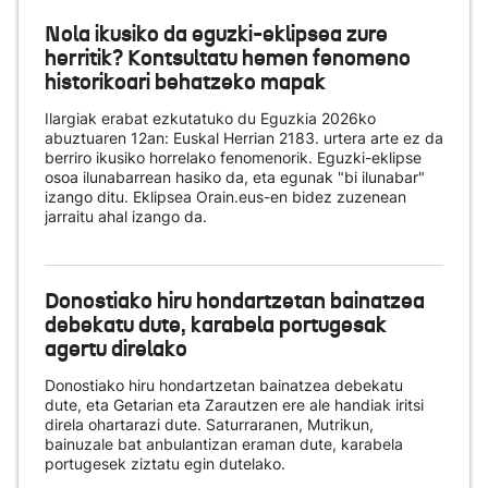
Nola ikusiko da eguzki-eklipsea zure
herritik? Kontsultatu hemen fenomeno
historikoari behatzeko mapak
Ilargiak erabat ezkutatuko du Eguzkia 2026ko
abuztuaren 12an: Euskal Herrian 2183. urtera arte ez da
berriro ikusiko horrelako fenomenorik. Eguzki-eklipse
osoa ilunabarrean hasiko da, eta egunak "bi ilunabar"
izango ditu. Eklipsea Orain.eus-en bidez zuzenean
jarraitu ahal izango da.
Donostiako hiru hondartzetan bainatzea
debekatu dute, karabela portugesak
agertu direlako
Donostiako hiru hondartzetan bainatzea debekatu
dute, eta Getarian eta Zarautzen ere ale handiak iritsi
direla ohartarazi dute. Saturraranen, Mutrikun,
bainuzale bat anbulantizan eraman dute, karabela
portugesek ziztatu egin dutelako.