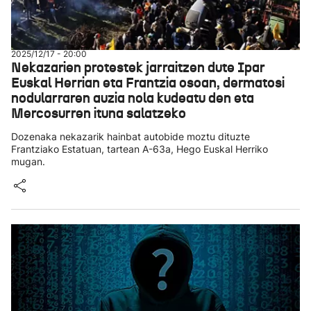
2025/12/17 - 20:00
Nekazarien protestek jarraitzen dute Ipar
Euskal Herrian eta Frantzia osoan, dermatosi
nodularraren auzia nola kudeatu den eta
Mercosurren ituna salatzeko
Dozenaka nekazarik hainbat autobide moztu dituzte
Frantziako Estatuan, tartean A-63a, Hego Euskal Herriko
mugan.