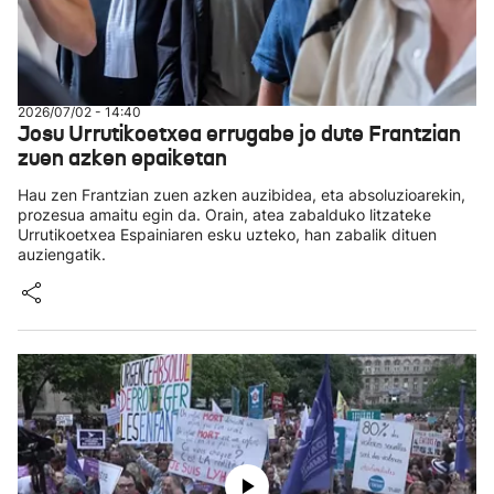
2026/07/02 - 14:40
Josu Urrutikoetxea errugabe jo dute Frantzian
zuen azken epaiketan
Hau zen Frantzian zuen azken auzibidea, eta absoluzioarekin,
prozesua amaitu egin da. Orain, atea zabalduko litzateke
Urrutikoetxea Espainiaren esku uzteko, han zabalik dituen
auziengatik.