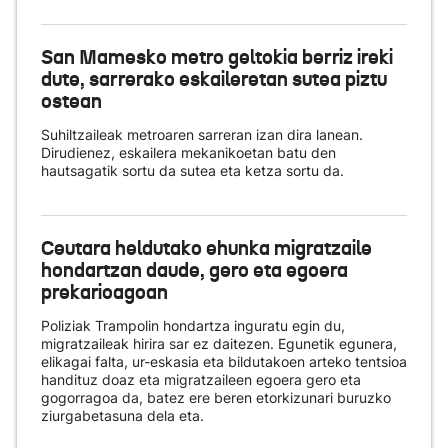
San Mamesko metro geltokia berriz ireki
dute, sarrerako eskaileretan sutea piztu
ostean
Suhiltzaileak metroaren sarreran izan dira lanean.
Dirudienez, eskailera mekanikoetan batu den
hautsagatik sortu da sutea eta ketza sortu da.
Ceutara heldutako ehunka migratzaile
hondartzan daude, gero eta egoera
prekarioagoan
Poliziak Trampolin hondartza inguratu egin du,
migratzaileak hirira sar ez daitezen. Egunetik egunera,
elikagai falta, ur-eskasia eta bildutakoen arteko tentsioa
handituz doaz eta migratzaileen egoera gero eta
gogorragoa da, batez ere beren etorkizunari buruzko
ziurgabetasuna dela eta.