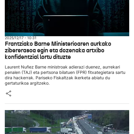
2025/12/17 - 10:31
Frantziako Barne Ministerioaren aurkako
zibererasoa egin eta dozenaka artxibo
konfidentzial lortu dituzte
Laurent Nuñez Barne ministroak adierazi duenez, aurrekari
penalen (TAJ) eta pertsona bilatuen (FPR) fitxategietara sartu
dira hackerrak. Pariseko Fiskaltzak ikerketa abiatu du
gertaturikoa argitzeko.