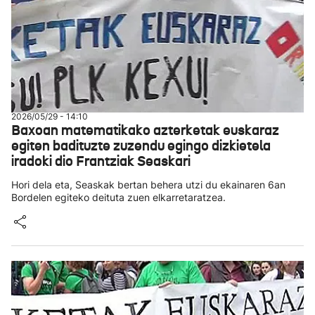
2026/05/29 - 14:10
Baxoan matematikako azterketak euskaraz
egiten badituzte zuzendu egingo dizkietela
iradoki dio Frantziak Seaskari
Hori dela eta, Seaskak bertan behera utzi du ekainaren 6an
Bordelen egiteko deituta zuen elkarretaratzea.