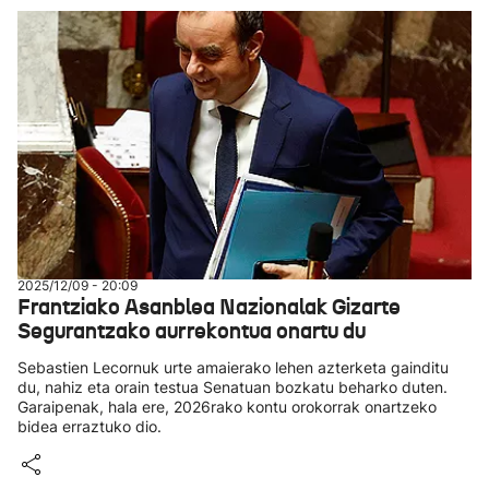
2025/12/09 - 20:09
Frantziako Asanblea Nazionalak Gizarte
Segurantzako aurrekontua onartu du
Sebastien Lecornuk urte amaierako lehen azterketa gainditu
du, nahiz eta orain testua Senatuan bozkatu beharko duten.
Garaipenak, hala ere, 2026rako kontu orokorrak onartzeko
bidea erraztuko dio.