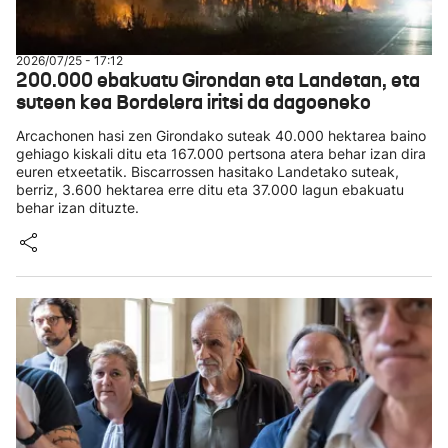
2026/07/25 - 17:12
200.000 ebakuatu Girondan eta Landetan, eta
suteen kea Bordelera iritsi da dagoeneko
Arcachonen hasi zen Girondako suteak 40.000 hektarea baino
gehiago kiskali ditu eta 167.000 pertsona atera behar izan dira
euren etxeetatik. Biscarrossen hasitako Landetako suteak,
berriz, 3.600 hektarea erre ditu eta 37.000 lagun ebakuatu
behar izan dituzte.