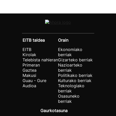
EITB taldea
Orain
EITB
Ekonomiako
Kirolak
berriak
Telebista nahieran
Gizarteko berriak
Primeran
Nazioarteko
Gaztea
berriak
Makusi
Politikako berriak
Guau - Gure
Kulturako berriak
Audioa
Teknologiako
berriak
Osasuneko
berriak
Gaurkotasuna