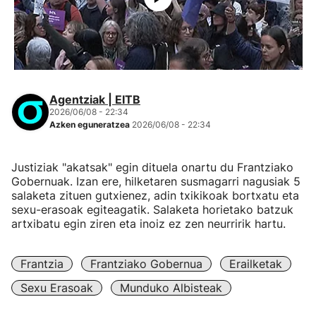
Agentziak | EITB
2026/06/08 - 22:34
Azken eguneratzea
2026/06/08 - 22:34
Justiziak "akatsak" egin dituela onartu du Frantziako
Gobernuak. Izan ere, hilketaren susmagarri nagusiak 5
salaketa zituen gutxienez, adin txikikoak bortxatu eta
sexu-erasoak egiteagatik. Salaketa horietako batzuk
artxibatu egin ziren eta inoiz ez zen neurririk hartu.
Frantzia
Frantziako Gobernua
Erailketak
Sexu Erasoak
Munduko Albisteak