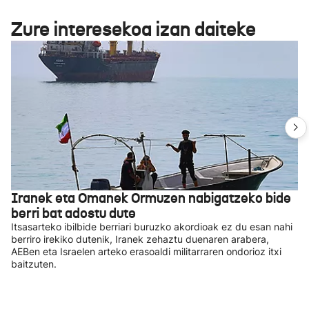
Zure interesekoa izan daiteke
Iranek eta Omanek Ormuzen nabigatzeko bide
berri bat adostu dute
Itsasarteko ibilbide berriari buruzko akordioak ez du esan nahi
berriro irekiko dutenik, Iranek zehaztu duenaren arabera,
AEBen eta Israelen arteko erasoaldi militarraren ondorioz itxi
baitzuten.