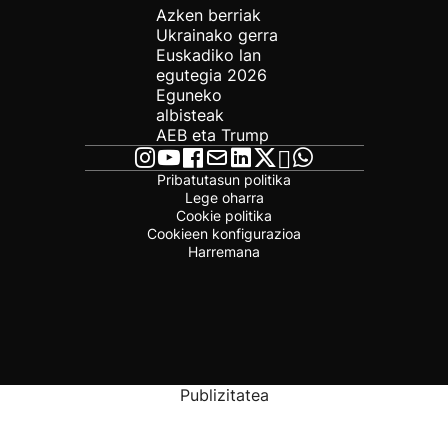
Azken berriak
Ukrainako gerra
Euskadiko lan
egutegia 2026
Eguneko
albisteak
AEB eta Trump
Pribatutasun politika
Lege oharra
Cookie politika
Cookieen konfigurazioa
Harremana
Publizitatea