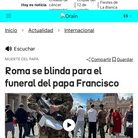
Fiestas de
|
|
Hoy es noticia
cáncer
12 de
La Blanca
colorrectal
agosto
ES
Inicio
Actualidad
Internacional
Actualidad
Buscador
Política
Escuchar
MUERTE DEL PAPA
Compartir
Guardar
Cultura
Roma se blinda para el
funeral del papa Francisco
Ikusmiran
Eguraldia