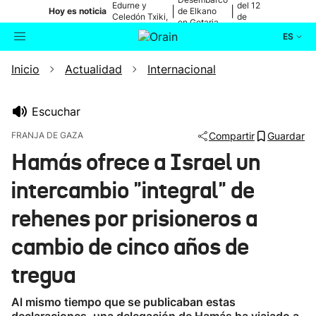
Edurne y
del 12
|
|
Hoy es noticia
de Elkano
Celedón Txiki,
de
en Getaria
en directo
agosto
ES
Inicio
Actualidad
Internacional
Actualidad
Buscador
Política
Escuchar
FRANJA DE GAZA
Compartir
Guardar
Cultura
Hamás ofrece a Israel un
intercambio "integral" de
Ikusmiran
rehenes por prisioneros a
Eguraldia
cambio de cinco años de
tregua
Al mismo tiempo que se publicaban estas