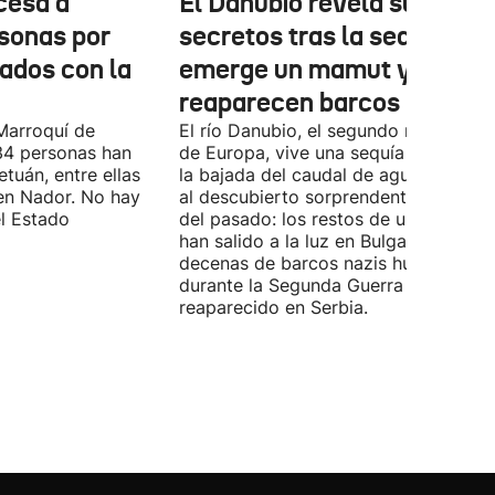
cesa a
El Danubio revela sus
sonas por
secretos tras la sequía:
nados con la
emerge un mamut y
reaparecen barcos nazis
Marroquí de
El río Danubio, el segundo más largo
4 personas han
de Europa, vive una sequía histórica 
tuán, entre ellas
la bajada del caudal de agua ha deja
en Nador. No hay
al descubierto sorprendentes vestigi
el Estado
del pasado: los restos de un mamut
han salido a la luz en Bulgaria y
decenas de barcos nazis hundidos
durante la Segunda Guerra Mundial h
reaparecido en Serbia.