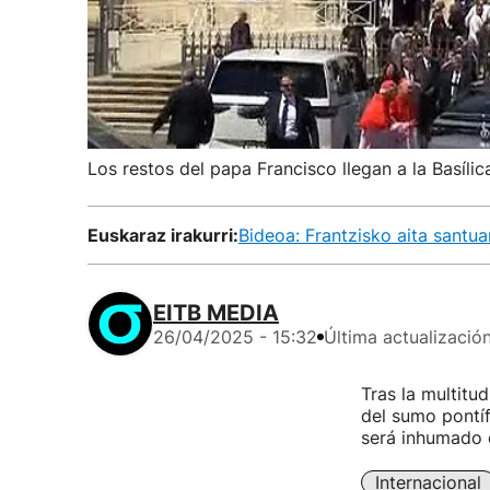
Los restos del papa Francisco llegan a la Basíl
Euskaraz irakurri:
Bideoa: Frantzisko aita santua
EITB MEDIA
26/04/2025 - 15:32
Última actualizació
Tras la multitu
del sumo pontíf
será inhumado 
Internacional