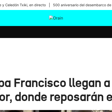
|
 y Celedón Txiki, en directo
500 aniversario del desembarco de
tura
Ikusmiran
Egural
Salud
Tecnología
pa Francisco llegan a 
or, donde reposarán 