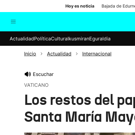
Hoy es noticia
Bajada de Edurne
Actualidad
Política
Cul
Actualidad
Política
Cultura
Ikusmiran
Eguraldia
Sociedad
Elecciones
Economía
Inicio
Actualidad
Internacional
Internacional
Escuchar
VATICANO
Los restos del pa
Santa María May