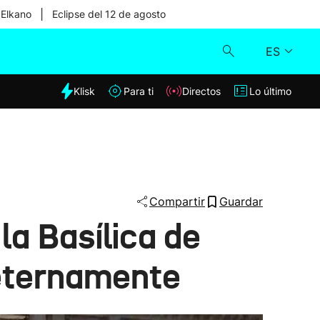
|
 Elkano
Eclipse del 12 de agosto
ES
dia
Klisk
Para ti
Directos
Lo último
Klisk
Directos
Para ti
Compartir
Guardar
la Basílica de
Lo último
eternamente