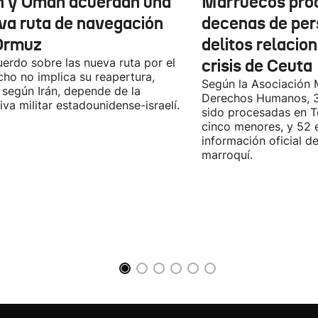
n y Omán acuerdan una
Marruecos pro
va ruta de navegación
decenas de per
Ormuz
delitos relacio
uerdo sobre las nueva ruta por el
crisis de Ceuta
cho no implica su reapertura,
Según la Asociación 
 según Irán, depende de la
Derechos Humanos, 3
iva militar estadounidense-israelí.
sido procesadas en Te
cinco menores, y 52 
información oficial d
marroquí.