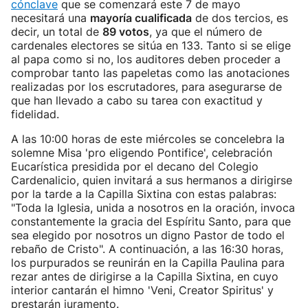
cónclave
que se comenzará este 7 de mayo
necesitará una
mayoría cualificada
de dos tercios, es
decir, un total de
89 votos
, ya que el número de
cardenales electores se sitúa en 133. Tanto si se elige
al papa como si no, los auditores deben proceder a
comprobar tanto las papeletas como las anotaciones
realizadas por los escrutadores, para asegurarse de
que han llevado a cabo su tarea con exactitud y
fidelidad.
A las 10:00 horas de este miércoles se concelebra la
solemne Misa 'pro eligendo Pontifice', celebración
Eucarística presidida por el decano del Colegio
Cardenalicio, quien invitará a sus hermanos a dirigirse
por la tarde a la Capilla Sixtina con estas palabras:
"Toda la Iglesia, unida a nosotros en la oración, invoca
constantemente la gracia del Espíritu Santo, para que
sea elegido por nosotros un digno Pastor de todo el
rebaño de Cristo". A continuación, a las 16:30 horas,
los purpurados se reunirán en la Capilla Paulina para
rezar antes de dirigirse a la Capilla Sixtina, en cuyo
interior cantarán el himno 'Veni, Creator Spiritus' y
prestarán juramento.