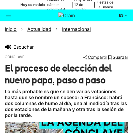
Fiestas de
|
|
Hoy es noticia
cáncer
12 de
La Blanca
colorrectal
agosto
ES
Inicio
Actualidad
Internacional
Actualidad
Buscador
Política
Escuchar
CÓNCLAVE
Compartir
Guardar
Cultura
El proceso de elección del
nuevo papa, paso a paso
Ikusmiran
Lo más probable es que se den varias votaciones
Eguraldia
hasta que se nombre un sucesor a Francisco: habrá
dos columnas de humo al día, una al mediodía tras las
dos votaciones de la mañana y otra tras la sesión de
por la tarde.