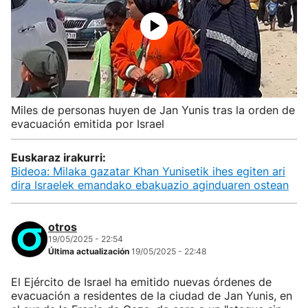
Miles de personas huyen de Jan Yunis tras la orden de
evacuación emitida por Israel
Euskaraz irakurri:
Bideoa: Milaka gazatar Khan Yunisetik ihes egiten ari
dira Israelek emandako ebakuazio aginduaren ostean
otros
19/05/2025 - 22:54
Última actualización
19/05/2025 - 22:48
El Ejército de Israel ha emitido nuevas órdenes de
evacuación a residentes de la ciudad de Jan Yunis, en