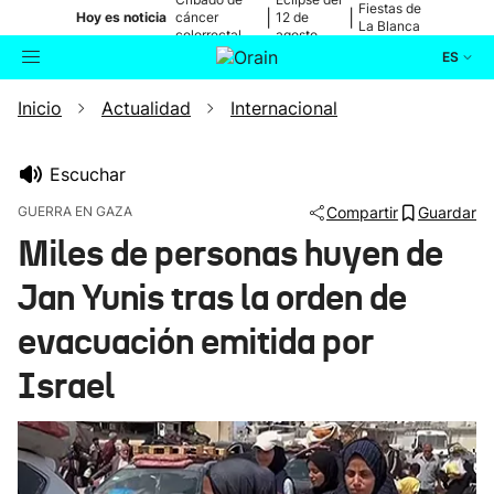
Fiestas de
|
|
Hoy es noticia
cáncer
12 de
La Blanca
colorrectal
agosto
ES
Inicio
Actualidad
Internacional
Actualidad
Buscador
Política
Escuchar
GUERRA EN GAZA
Compartir
Guardar
Cultura
Miles de personas huyen de
Jan Yunis tras la orden de
Ikusmiran
evacuación emitida por
Eguraldia
Israel