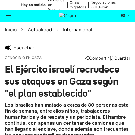
Crisis
Negociaciones
|
|
Hoy es noticia
en
migratoria
EEUU-Irán
Vitoria-
Gasteiz
ES
Inicio
Actualidad
Internacional
Actualidad
Buscador
Política
Escuchar
GENOCIDIO EN GAZA
Compartir
Guardar
Cultura
El Ejército israelí recrudece
sus ataques en Gaza según
Ikusmiran
"el plan establecido"
Eguraldia
Los israelíes han matado a cerca de 80 personas este
fin de semana, entre ellos niños, trabajadores
humanitarios y de rescate y un periodista. El hambre
continúa, con apenas un centenar de camiones que
han llegado al enclave, donde además son frecuentes