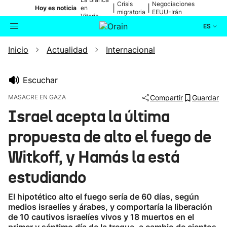
Crisis
Negociaciones
|
|
Hoy es noticia
en
migratoria
EEUU-Irán
Vitoria-
Gasteiz
ES
Inicio
Actualidad
Internacional
Actualidad
Buscador
Política
Escuchar
MASACRE EN GAZA
Compartir
Guardar
Cultura
Israel acepta la última
propuesta de alto el fuego de
Ikusmiran
Witkoff, y Hamás la está
Eguraldia
estudiando
El hipotético alto el fuego sería de 60 días, según
medios israelíes y árabes, y comportaría la liberación
de 10 cautivos israelíes vivos y 18 muertos en el