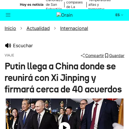
compases
|
|
Hoy es noticia
de San
altas y
de La
Sebastián
tormentas
Blanca
ES
Inicio
Actualidad
Internacional
Actualidad
Buscador
Política
Escuchar
VIAJE
Compartir
Guardar
Cultura
Putin llega a China donde se
reunirá con Xi Jinping y
Ikusmiran
firmará cerca de 40 acuerdos
Eguraldia