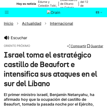
Edurne y
del 12
|
|
Hoy es noticia
de Elkano
Celedón Txiki,
de
en Getaria
en directo
agosto
ES
Inicio
Actualidad
Internacional
Actualidad
Buscador
Política
Escuchar
ORIENTE PRÓXIMO
Compartir
Guardar
Cultura
Israel toma el estratégico
castillo de Beaufort e
Ikusmiran
intensifica sus ataques en el
Eguraldia
sur del Líbano
El primer ministro israelí, Benjamín Netanyahu, ha
afirmado hoy que la ocupación del castillo de
Beaufort, tomada la pasada noche por el Ejército,