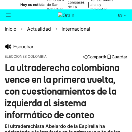
compases
|
|
Hoy es noticia
de San
altas y
de La
Sebastián
tormentas
Blanca
ES
Inicio
Actualidad
Internacional
Actualidad
Buscador
Política
Escuchar
ELECCIONES COLOMBIA
Compartir
Guardar
Cultura
La ultraderecha colombiana
vence en la primera vuelta,
Ikusmiran
con cuestionamientos de la
Eguraldia
izquierda al sistema
informático de conteo
El ultraderechista Abelardo de la Espirella ha