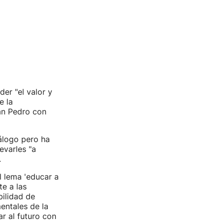
er "el valor y
e la
an Pedro con
iálogo pero ha
evarles "a
.
l lema 'educar a
te a las
ilidad de
entales de la
ar al futuro con