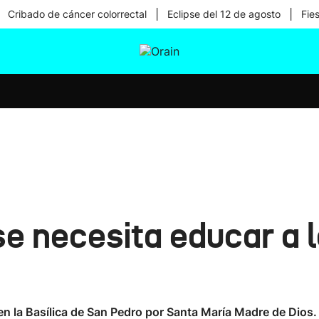
|
|
Cribado de cáncer colorrectal
Eclipse del 12 de agosto
Fie
tura
Ikusmiran
Egural
Salud
Tecnología
se necesita educar a l
n la Basílica de San Pedro por Santa María Madre de Dios.