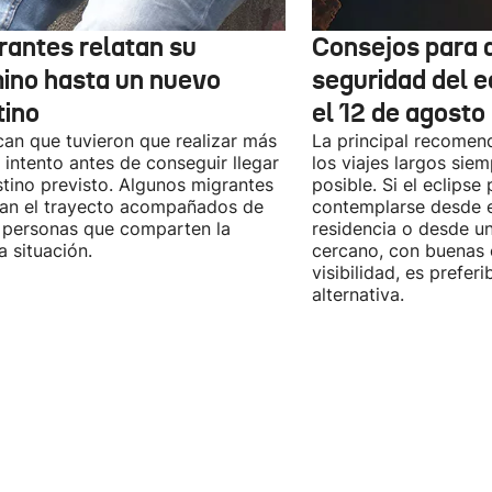
rantes relatan su
Consejos para d
ino hasta un nuevo
seguridad del e
tino
el 12 de agosto
can que tuvieron que realizar más
La principal recomend
 intento antes de conseguir llegar
los viajes largos sie
stino previsto. Algunos migrantes
posible. Si el eclipse
zan el trayecto acompañados de
contemplarse desde e
 personas que comparten la
residencia o desde u
 situación.
cercano, con buenas 
visibilidad, es prefer
alternativa.