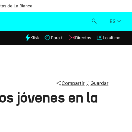
stas de La Blanca
ES
dia
Klisk
Para ti
Directos
Lo último
Klisk
Directos
Para ti
Compartir
Guardar
os jóvenes en la
Lo último