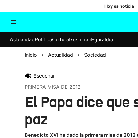
Hoy es noticia
Actualidad
Política
Cul
Actualidad
Política
Cultura
Ikusmiran
Eguraldia
Sociedad
Elecciones
Economía
Inicio
Actualidad
Sociedad
Internacional
Escuchar
PRIMERA MISA DE 2012
El Papa dice que 
paz
Benedicto XVI ha dado la primera misa de 2012 e