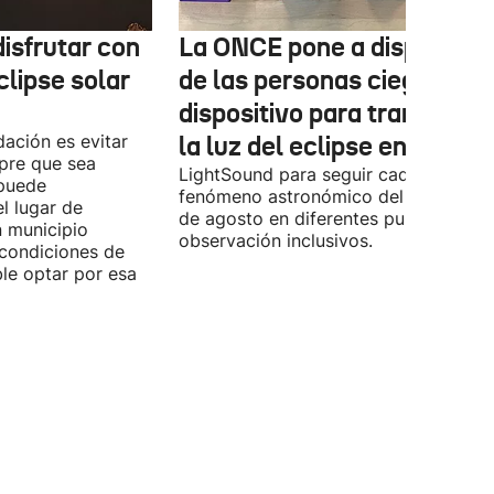
isfrutar con
La ONCE pone a disposició
clipse solar
de las personas ciegas un
dispositivo para transform
ación es evitar
la luz del eclipse en sonido
mpre que sea
LightSound para seguir cada fase del
 puede
fenómeno astronómico del próximo 1
l lugar de
de agosto en diferentes puntos de
n municipio
observación inclusivos.
condiciones de
ible optar por esa