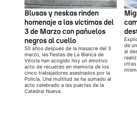
Blusas y neskas rinden
Mig
homenaje a las víctimas del
cam
3 de Marzo con pañuelos
des
negros al cuello
Expli
de un
50 años después de la masacre del 3
al de
marzo, las fiestas de La Blanca de
reali
Vitoria han acogido hoy un emotivo
otras
acto de recuerdo en memoria de los
misma
cinco trabajadores asesinados por la
Policía. Una multitud se ha sumado al
acto celebrado a las puertas de la
Catedral Nueva.