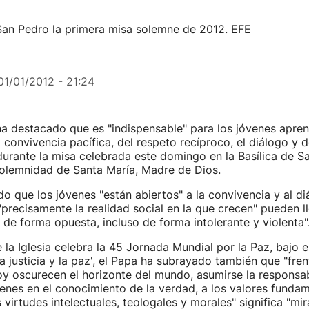
 San Pedro la primera misa solemne de 2012. EFE
01/01/2012 - 21:24
a destacado que es "indispensable" para los jóvenes aprend
 convivencia pacífica, del respeto recíproco, el diálogo y d
urante la misa celebrada este domingo en la Basílica de S
Solemnidad de Santa María, Madre de Dios.
do que los jóvenes "están abiertos" a la convivencia y al d
precisamente la realidad social en la que crecen" pueden ll
 de forma opuesta, incluso de forma intolerante y violenta"
e la Iglesia celebra la 45 Jornada Mundial por la Paz, bajo e
a justicia y la paz', el Papa ha subrayado también que "fren
y oscurecen el horizonte del mundo, asumirse la responsab
enes en el conocimiento de la verdad, a los valores fundam
s virtudes intelectuales, teologales y morales" significa "mir