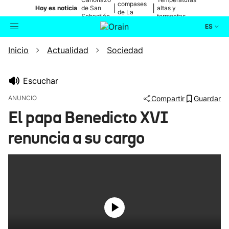
compases
|
|
Hoy es noticia
de San
altas y
de La
Sebastián
tormentas
Blanca
ES
Inicio
Actualidad
Sociedad
Actualidad
Buscador
Política
Escuchar
ANUNCIO
Compartir
Guardar
Cultura
El papa Benedicto XVI
renuncia a su cargo
Ikusmiran
Eguraldia