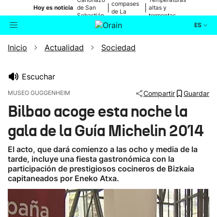
compases
|
|
Hoy es noticia
de San
altas y
de La
Sebastián
tormentas
Blanca
ES
Inicio
Actualidad
Sociedad
Actualidad
Buscador
Política
Escuchar
MUSEO GUGGENHEIM
Compartir
Guardar
Cultura
Bilbao acoge esta noche la
gala de la Guía Michelin 2014
Ikusmiran
El acto, que dará comienzo a las ocho y media de la
Eguraldia
tarde, incluye una fiesta gastronómica con la
participación de prestigiosos cocineros de Bizkaia
capitaneados por Eneko Atxa.