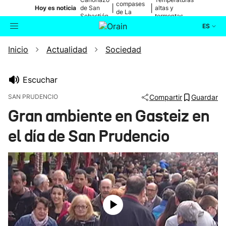
compases
|
|
Hoy es noticia
de San
altas y
de La
Sebastián
tormentas
Blanca
ES
Inicio
Actualidad
Sociedad
Actualidad
Buscador
Política
Escuchar
SAN PRUDENCIO
Compartir
Guardar
Cultura
Gran ambiente en Gasteiz en
el día de San Prudencio
Ikusmiran
Eguraldia