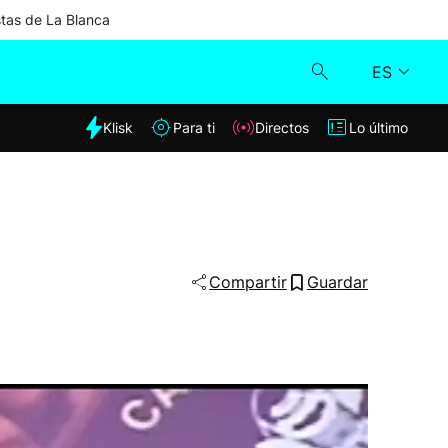
stas de La Blanca
ES
dia
Klisk
Para ti
Directos
Lo último
Klisk
Directos
Para ti
Compartir
Guardar
Lo último