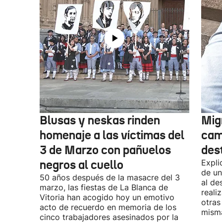
Blusas y neskas rinden
Mig
homenaje a las víctimas del
cam
3 de Marzo con pañuelos
des
negros al cuello
Expli
de un
50 años después de la masacre del 3
al de
marzo, las fiestas de La Blanca de
reali
Vitoria han acogido hoy un emotivo
otras
acto de recuerdo en memoria de los
misma
cinco trabajadores asesinados por la