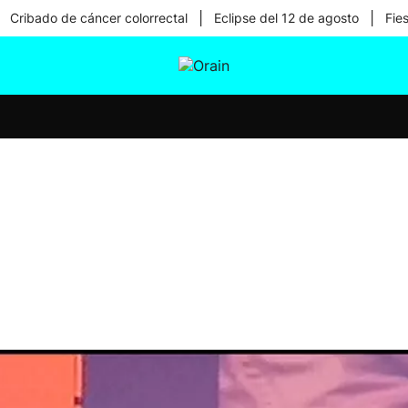
|
|
Cribado de cáncer colorrectal
Eclipse del 12 de agosto
Fie
tura
Ikusmiran
Egural
Salud
Tecnología