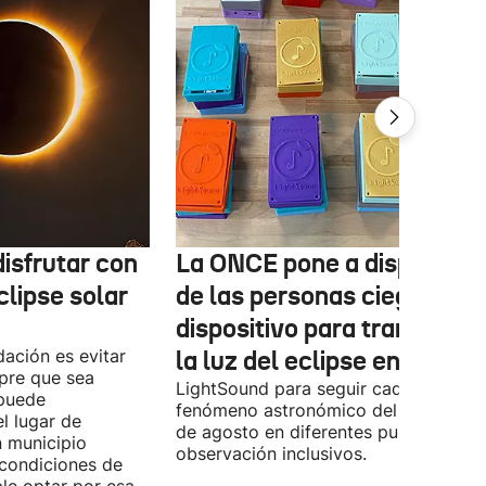
isfrutar con
La ONCE pone a disposició
clipse solar
de las personas ciegas un
dispositivo para transform
ación es evitar
la luz del eclipse en sonido
mpre que sea
LightSound para seguir cada fase del
 puede
fenómeno astronómico del próximo 1
l lugar de
de agosto en diferentes puntos de
n municipio
observación inclusivos.
condiciones de