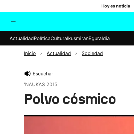
Hoy es noticia
Actualidad
Política
Cul
Actualidad
Política
Cultura
Ikusmiran
Eguraldia
Sociedad
Elecciones
Economía
Inicio
Actualidad
Sociedad
Internacional
Escuchar
'NAUKAS 2015'
Polvo cósmico