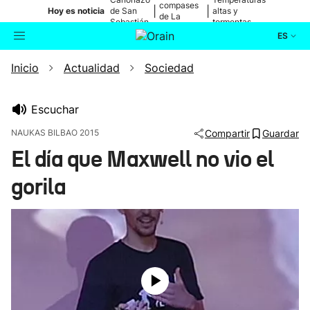
compases
|
|
Hoy es noticia
de San
altas y
de La
Sebastián
tormentas
Blanca
ES
Inicio
Actualidad
Sociedad
Actualidad
Buscador
Política
Escuchar
NAUKAS BILBAO 2015
Compartir
Guardar
Cultura
El día que Maxwell no vio el
gorila
Ikusmiran
Eguraldia