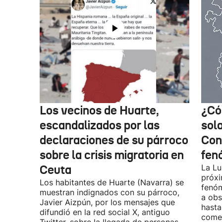
Los vecinos de Huarte,
¿Có
escandalizados por las
sol
declaraciones de su párroco
Con
sobre la crisis migratoria en
fen
Ceuta
La Lu
próxi
Los habitantes de Huarte (Navarra) se
fenóm
muestran indignados con su párroco,
a obs
Javier Aizpún, por los mensajes que
hasta
difundió en la red social X, antiguo
comen