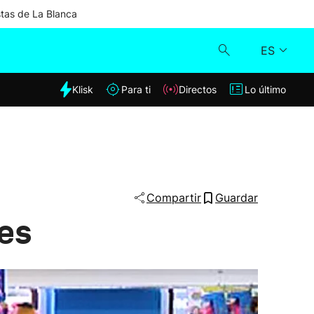
stas de La Blanca
ES
dia
Klisk
Para ti
Directos
Lo último
Klisk
Directos
Para ti
Compartir
Guardar
tes
Lo último