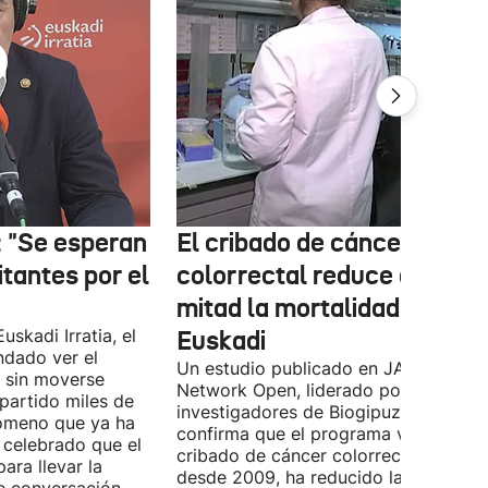
: "Se esperan
El cribado de cáncer
itantes por el
colorrectal reduce a la
mitad la mortalidad en
uskadi Irratia, el
Euskadi
dado ver el
Un estudio publicado en JAMA
a sin moverse
Network Open, liderado por
partido miles de
investigadores de Biogipuzkoa y EHU
nómeno que ya ha
confirma que el programa vasco de
a celebrado que el
cribado de cáncer colorrectal, activo
ara llevar la
desde 2009, ha reducido la mortalid