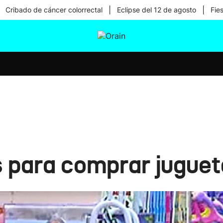
|
|
Cribado de cáncer colorrectal
Eclipse del 12 de agosto
Fie
tura
Ikusmiran
Egural
Salud
Tecnología
s para comprar jugue