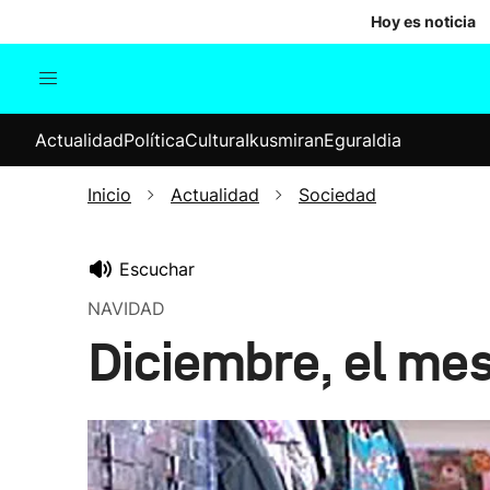
Hoy es noticia
Actualidad
Política
Cul
Actualidad
Política
Cultura
Ikusmiran
Eguraldia
Sociedad
Elecciones
Economía
Inicio
Actualidad
Sociedad
Internacional
Escuchar
NAVIDAD
Diciembre, el me