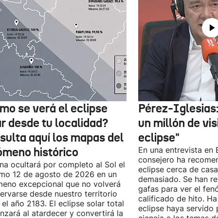
mo se verá el eclipse
Pérez-Iglesias
ar desde tu localidad?
un millón de vis
sulta aquí los mapas del
eclipse"
ómeno histórico
En una entrevista en E
consejero ha recomen
na ocultará por completo al Sol el
eclipse cerca de cas
mo 12 de agosto de 2026 en un
demasiado. Se han re
eno excepcional que no volverá
gafas para ver el fe
ervarse desde nuestro territorio
calificado de hito. H
 el año 2183. El eclipse solar total
eclipse haya servido p
zará al atardecer y convertirá la