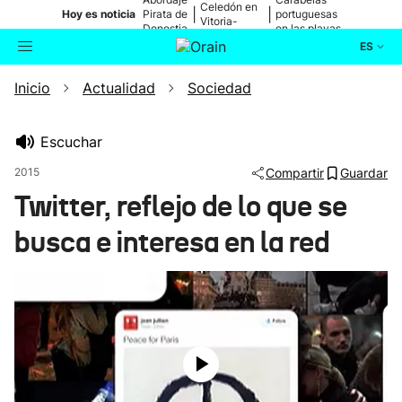
Celedón en
|
|
Hoy es noticia
Pirata de
portuguesas
Vitoria-
Donostia
en las playas
Gasteiz
ES
Inicio
Actualidad
Sociedad
Actualidad
Buscador
Política
Escuchar
2015
Compartir
Guardar
Cultura
Twitter, reflejo de lo que se
busca e interesa en la red
Ikusmiran
Eguraldia