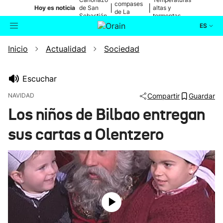
compases
|
|
Hoy es noticia
de San
altas y
de La
Sebastián
tormentas
Blanca
ES
Inicio
Actualidad
Sociedad
Actualidad
Buscador
Política
Escuchar
NAVIDAD
Compartir
Guardar
Cultura
Los niños de Bilbao entregan
sus cartas a Olentzero
Ikusmiran
Eguraldia