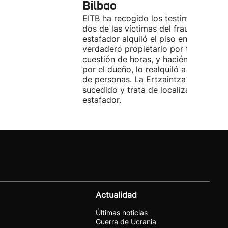
Bilbao
EITB ha recogido los testimonios de
dos de las víctimas del fraude. El
estafador alquiló el piso en Airbnb a 
verdadero propietario por tres días. 
cuestión de horas, y haciéndose pasa
por el dueño, lo realquiló a una doce
de personas. La Ertzaintza investiga 
sucedido y trata de localizar al
estafador.
Actualidad
Últimas noticias
Guerra de Ucrania