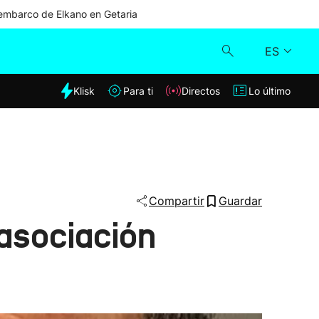
mbarco de Elkano en Getaria
ES
dia
Klisk
Para ti
Directos
Lo último
Klisk
Directos
Para ti
Compartir
Guardar
 asociación
Lo último