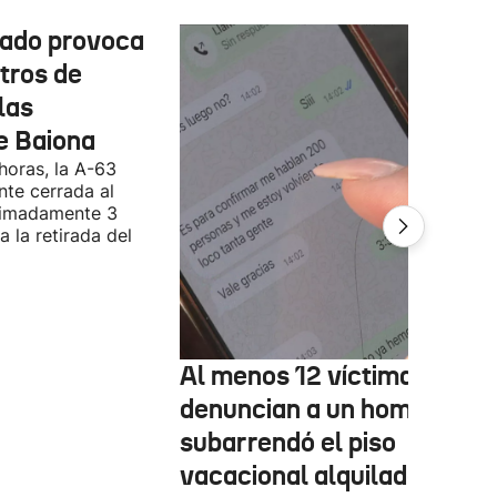
cado provoca
tros de
las
e Baiona
 horas, la A-63
te cerrada al
ximadamente 3
 la retirada del
Al menos 12 víctimas
denuncian a un hombre qu
subarrendó el piso
vacacional alquilado en