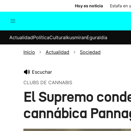
Hoy es noticia
Estafa en 
Actualidad
Política
Cul
Actualidad
Política
Cultura
Ikusmiran
Eguraldia
Sociedad
Elecciones
Economía
Inicio
Actualidad
Sociedad
Internacional
Escuchar
CLUBS DE CANNABIS
El Supremo conden
cannábica Panna