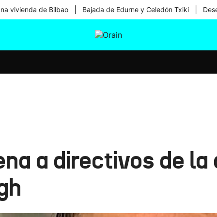
|
|
una vivienda de Bilbao
Bajada de Edurne y Celedón Txiki
Dese
tura
Ikusmiran
Egural
Salud
Tecnología
a a directivos de la
gh