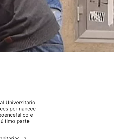
l Universitario
ruces permanece
eoencefálico e
 último parte
nitarias, la