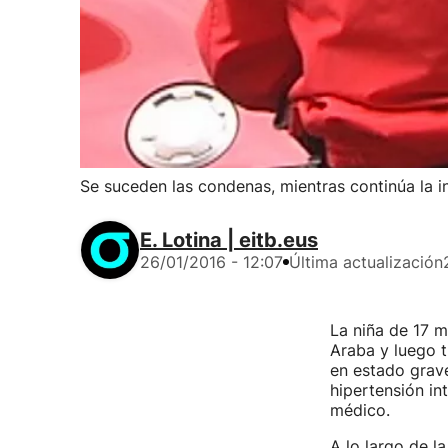
Se suceden las condenas, mientras continúa la i
E. Lotina | eitb.eus
26/01/2016 - 12:07
Última actualización
La niña de 17 m
Araba y luego t
en estado grav
hipertensión in
médico.
A lo largo de l