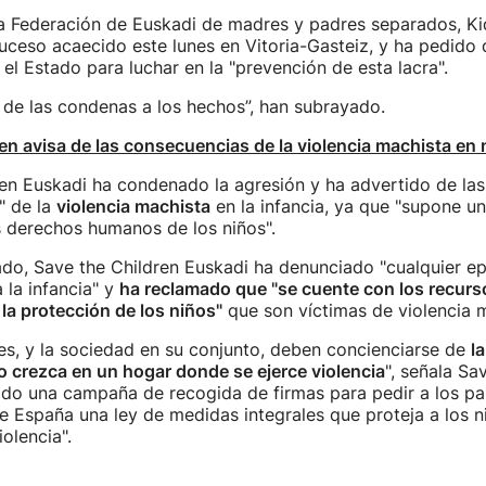
la Federación de Euskadi de madres y padres separados, Ki
uceso acaecido este lunes en Vitoria-Gasteiz, y ha pedido
el Estado para luchar en la "prevención de esta lacra".
de las condenas a los hechos”, han subrayado.
en avisa de las consecuencias de la violencia machista en 
en Euskadi ha condenado la agresión y ha advertido de las
" de la
violencia machista
en la infancia, ya que "supone un
s derechos humanos de los niños".
do, Save the Children Euskadi ha denunciado "cualquier ep
 la infancia" y
ha reclamado que "se cuente con los recur
 la protección de los niños"
que son víctimas de violencia m
nes, y la sociedad en su conjunto, deben concienciarse de
l
 crezca en un hogar donde se ejerce violencia
", señala Sa
do una campaña de recogida de firmas para pedir a los par
e España una ley de medidas integrales que proteja a los n
olencia".