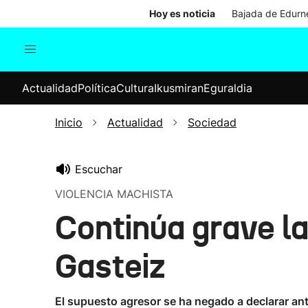
Hoy es noticia
Bajada de Edurne
Actualidad
Política
Cul
Actualidad
Política
Cultura
Ikusmiran
Eguraldia
Sociedad
Elecciones
Economía
Inicio
Actualidad
Sociedad
Internacional
Escuchar
VIOLENCIA MACHISTA
Continúa grave la
Gasteiz
El supuesto agresor se ha negado a declarar ante