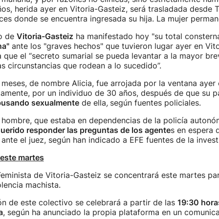
os, herida ayer en Vitoria-Gasteiz, será trasladada desde T
ces donde se encuentra ingresada su hija. La mujer perman
o de
Vitoria-Gasteiz
ha manifestado hoy "su total constern
na"
ante los "graves hechos" que tuvieron lugar ayer en Vito
que el “secreto sumarial se pueda levantar a la mayor br
as circunstancias que rodean a lo sucedido”.
meses, de nombre Alicia, fue arrojada por la ventana ayer 
amente, por un individuo de 30 años, después de que su pa
busando sexualmente
de ella
,
según fuentes policiales.
l hombre, que estaba en dependencias de la policía autonó
uerido responder las preguntas de los agente
s en espera 
nte el juez, según han indicado a EFE fuentes de la invest
este martes
eminista de Vitoria-Gasteiz se concentrará este martes pa
olencia machista.
n de este colectivo se celebrará a partir de las
19:30 horas
a
, según ha anunciado la propia plataforma en un comunic