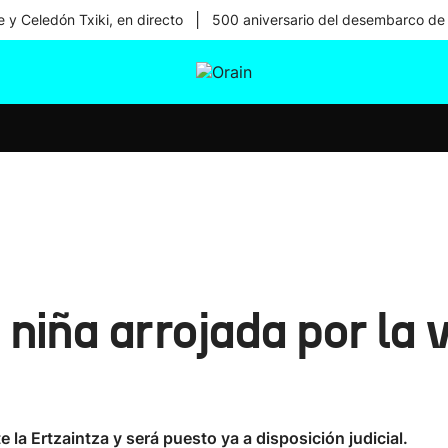
|
 y Celedón Txiki, en directo
500 aniversario del desembarco de
tura
Ikusmiran
Egural
Salud
Tecnología
 niña arrojada por la
 la Ertzaintza y será puesto ya a disposición judicial.