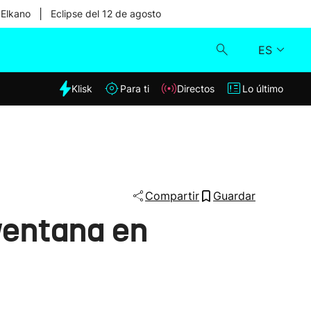
|
 Elkano
Eclipse del 12 de agosto
ES
dia
Klisk
Para ti
Directos
Lo último
Klisk
Directos
Para ti
Compartir
Guardar
 ventana en
Lo último