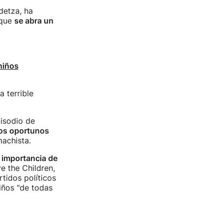
detza, ha
 que
se abra un
niños
a terrible
isodio de
sos oportunos
achista.
a importancia de
ve the Children,
tidos políticos
iños "de todas