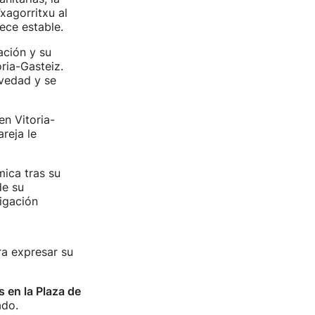
xagorritxu al
ece estable.
ación y su
ria-Gasteiz.
evedad y se
en Vitoria-
reja le
mica tras su
de su
igación
ra expresar su
 en la Plaza de
ado.