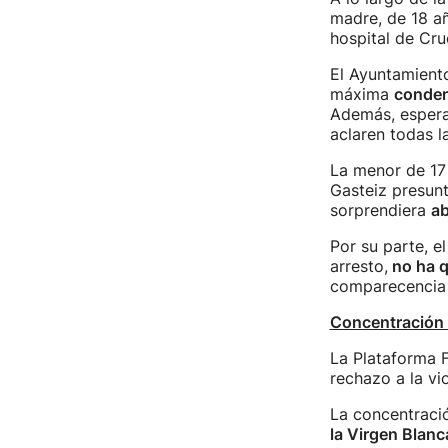
madre, de 18 añ
hospital de Cru
El Ayuntamient
máxima
conde
Además, espera 
aclaren todas l
La menor de 17 
Gasteiz presunt
sorprendiera
a
Por su parte, e
arresto,
no ha q
comparecencia a
Concentración 
La Plataforma F
rechazo a la vi
La concentració
la Virgen Blanc