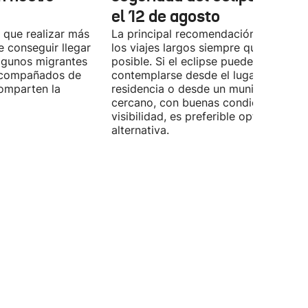
el 12 de agosto
 que realizar más
La principal recomendación es evitar
e conseguir llegar
los viajes largos siempre que sea
Algunos migrantes
posible. Si el eclipse puede
 acompañados de
contemplarse desde el lugar de
omparten la
residencia o desde un municipio
cercano, con buenas condiciones de
visibilidad, es preferible optar por es
alternativa.