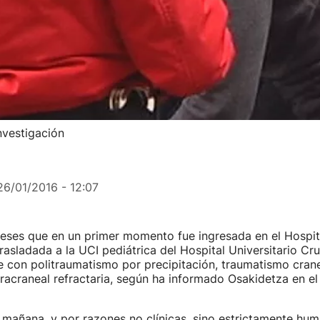
nvestigación
26/01/2016 - 12:07
eses que en un primer momento fue ingresada en el Hospita
rasladada a la UCI pediátrica del Hospital Universitario C
e con politraumatismo por precipitación, traumatismo cran
tracraneal refractaria, según ha informado Osakidetza en el
a mañana, y por razones no clínicas, sino estrictamente huma