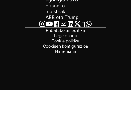
Eguneko
albisteak
AEB eta Trump
Pribatutasun politika
Lege oharra
Cookie politika
Cookieen konfigurazioa
Harremana