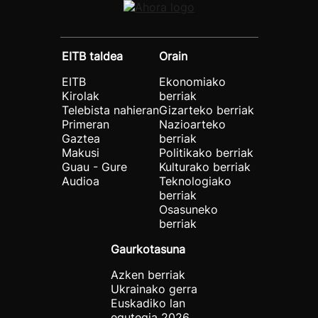
EITB taldea
Orain
EITB
Ekonomiako
Kirolak
berriak
Telebista nahieran
Gizarteko berriak
Primeran
Nazioarteko
Gaztea
berriak
Makusi
Politikako berriak
Guau - Gure
Kulturako berriak
Audioa
Teknologiako
berriak
Osasuneko
berriak
Gaurkotasuna
Azken berriak
Ukrainako gerra
Euskadiko lan
egutegia 2026