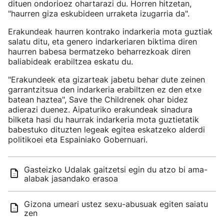
dituen ondorioez ohartarazi du. Horren hitzetan,
"haurren giza eskubideen urraketa izugarria da".
Erakundeak haurren kontrako indarkeria mota guztiak
salatu ditu, eta genero indarkeriaren biktima diren
haurren babesa bermatzeko beharrezkoak diren
baliabideak erabiltzea eskatu du.
"Erakundeek eta gizarteak jabetu behar dute zeinen
garrantzitsua den indarkeria erabiltzen ez den etxe
batean haztea", Save the Childrenek ohar bidez
adierazi duenez. Aipaturiko erakundeak sinadura
bilketa hasi du haurrak indarkeria mota guztietatik
babestuko dituzten legeak egitea eskatzeko alderdi
politikoei eta Espainiako Gobernuari.
Gasteizko Udalak gaitzetsi egin du atzo bi ama-
alabak jasandako erasoa
Gizona umeari ustez sexu-abusuak egiten saiatu
zen