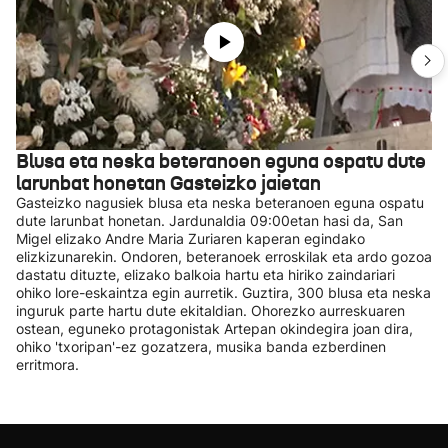
Blusa eta neska beteranoen eguna ospatu dute
larunbat honetan Gasteizko jaietan
Gasteizko nagusiek blusa eta neska beteranoen eguna ospatu
dute larunbat honetan. Jardunaldia 09:00etan hasi da, San
Migel elizako Andre Maria Zuriaren kaperan egindako
elizkizunarekin. Ondoren, beteranoek erroskilak eta ardo gozoa
dastatu dituzte, elizako balkoia hartu eta hiriko zaindariari
ohiko lore-eskaintza egin aurretik. Guztira, 300 blusa eta neska
inguruk parte hartu dute ekitaldian. Ohorezko aurreskuaren
ostean, eguneko protagonistak Artepan okindegira joan dira,
ohiko 'txoripan'-ez gozatzera, musika banda ezberdinen
erritmora.