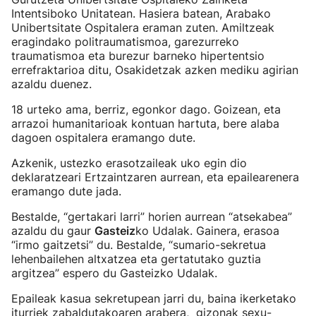
Intentsiboko Unitatean. Hasiera batean, Arabako
Unibertsitate Ospitalera eraman zuten. Amiltzeak
eragindako politraumatismoa, garezurreko
traumatismoa eta burezur barneko hipertentsio
errefraktarioa ditu, Osakidetzak azken mediku agirian
azaldu duenez.
18 urteko ama, berriz, egonkor dago. Goizean, eta
arrazoi humanitarioak kontuan hartuta, bere alaba
dagoen ospitalera eramango dute.
Azkenik, ustezko erasotzaileak uko egin dio
deklaratzeari Ertzaintzaren aurrean, eta epailearenera
eramango dute jada.
Bestalde, “gertakari larri” horien aurrean “atsekabea”
azaldu du gaur
Gasteiz
ko Udalak. Gainera, erasoa
“irmo gaitzetsi” du. Bestalde, “sumario-sekretua
lehenbailehen altxatzea eta gertatutako guztia
argitzea” espero du Gasteizko Udalak.
Epaileak kasua sekretupean jarri du, baina ikerketako
iturriek zabaldutakoaren arabera, gizonak sexu-