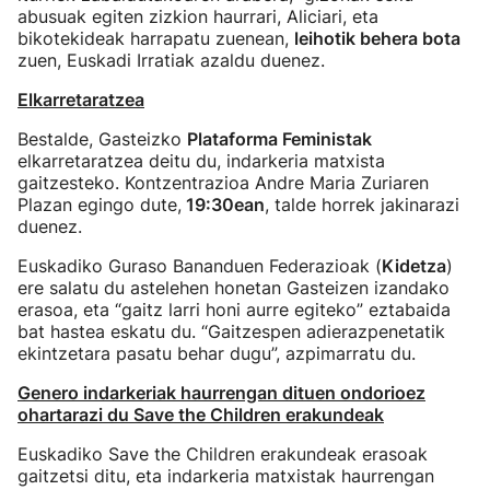
abusuak egiten zizkion haurrari, Aliciari, eta
bikotekideak harrapatu zuenean,
leihotik behera bota
zuen, Euskadi Irratiak azaldu duenez.
Elkarretaratzea
Bestalde, Gasteizko
Plataforma Feministak
elkarretaratzea deitu du, indarkeria matxista
gaitzesteko. Kontzentrazioa Andre Maria Zuriaren
Plazan egingo dute,
19:30ean
, talde horrek jakinarazi
duenez.
Euskadiko Guraso Bananduen Federazioak (
Kidetza
)
ere salatu du astelehen honetan Gasteizen izandako
erasoa, eta “gaitz larri honi aurre egiteko” eztabaida
bat hastea eskatu du. “Gaitzespen adierazpenetatik
ekintzetara pasatu behar dugu”, azpimarratu du.
Genero indarkeriak haurrengan dituen ondorioez
ohartarazi du Save the Children erakundeak
Euskadiko Save the Children erakundeak erasoak
gaitzetsi ditu, eta indarkeria matxistak haurrengan