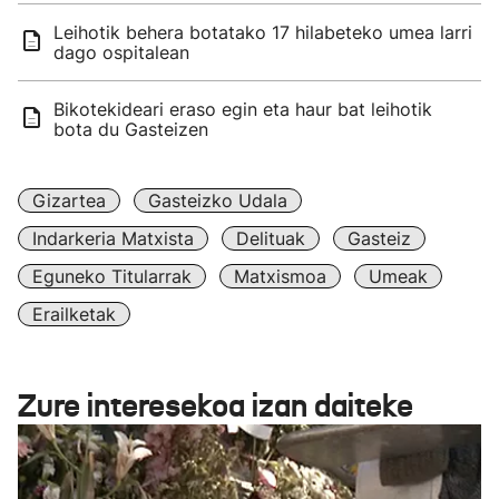
Leihotik behera botatako 17 hilabeteko umea larri
dago ospitalean
Bikotekideari eraso egin eta haur bat leihotik
bota du Gasteizen
Gizartea
Gasteizko Udala
Indarkeria Matxista
Delituak
Gasteiz
Eguneko Titularrak
Matxismoa
Umeak
Erailketak
Zure interesekoa izan daiteke