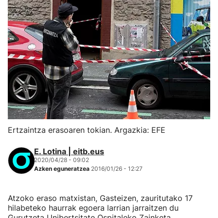
Ertzaintza erasoaren tokian. Argazkia: EFE
E. Lotina | eitb.eus
2020/04/28 - 09:02
Azken eguneratzea
2016/01/26 - 12:27
Atzoko eraso matxistan, Gasteizen, zauritutako 17
hilabeteko haurrak egoera larrian jarraitzen du
Gurutzeta Unibertsitate Ospitaleko Zainketa