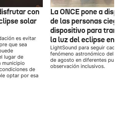
isfrutar con
La ONCE pone a disposició
clipse solar
de las personas ciegas un
dispositivo para transform
ación es evitar
la luz del eclipse en sonido
mpre que sea
LightSound para seguir cada fase del
 puede
fenómeno astronómico del próximo 1
l lugar de
de agosto en diferentes puntos de
n municipio
observación inclusivos.
condiciones de
ible optar por esa