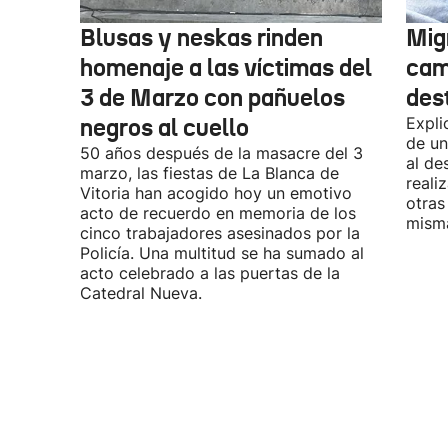
Blusas y neskas rinden
Mig
homenaje a las víctimas del
cam
3 de Marzo con pañuelos
des
negros al cuello
Expli
de un
50 años después de la masacre del 3
al de
marzo, las fiestas de La Blanca de
reali
Vitoria han acogido hoy un emotivo
otras
acto de recuerdo en memoria de los
misma
cinco trabajadores asesinados por la
Policía. Una multitud se ha sumado al
acto celebrado a las puertas de la
Catedral Nueva.