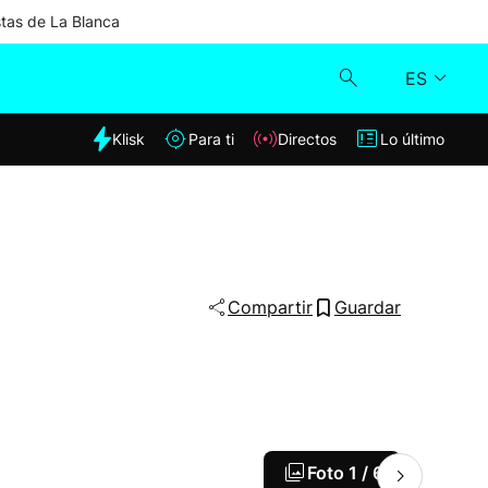
stas de La Blanca
ES
dia
Klisk
Para ti
Directos
Lo último
Klisk
Directos
Para ti
Compartir
Guardar
Lo último
Foto
1 / 6