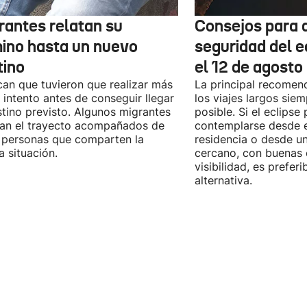
rantes relatan su
Consejos para d
ino hasta un nuevo
seguridad del e
tino
el 12 de agosto
can que tuvieron que realizar más
La principal recomend
 intento antes de conseguir llegar
los viajes largos sie
stino previsto. Algunos migrantes
posible. Si el eclipse
zan el trayecto acompañados de
contemplarse desde e
 personas que comparten la
residencia o desde u
 situación.
cercano, con buenas 
visibilidad, es prefer
alternativa.