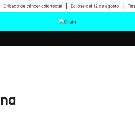
|
|
Cribado de cáncer colorrectal
Eclipse del 12 de agosto
Fie
tura
Ikusmiran
Egural
Salud
Tecnología
ona