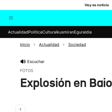
Hoy es noticia
Actualidad
Política
Cul
Actualidad
Política
Cultura
Ikusmiran
Eguraldia
Sociedad
Elecciones
Economía
Inicio
Actualidad
Sociedad
Internacional
Escuchar
FOTOS
Explosión en Bai