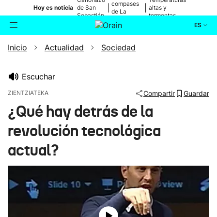
compases
|
|
Hoy es noticia
de San
altas y
de La
Sebastián
tormentas
Blanca
ES
Inicio
Actualidad
Sociedad
Actualidad
Buscador
Política
Escuchar
ZIENTZIATEKA
Compartir
Guardar
Cultura
¿Qué hay detrás de la
revolución tecnológica
Ikusmiran
actual?
Eguraldia