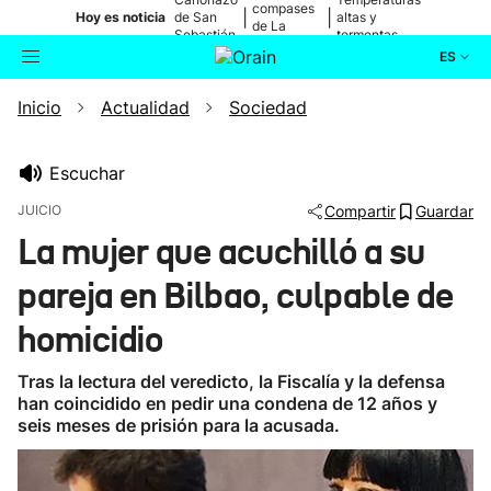
compases
|
|
Hoy es noticia
de San
altas y
de La
Sebastián
tormentas
Blanca
ES
Inicio
Actualidad
Sociedad
Actualidad
Buscador
Política
Escuchar
JUICIO
Compartir
Guardar
Cultura
La mujer que acuchilló a su
pareja en Bilbao, culpable de
Ikusmiran
homicidio
Eguraldia
Tras la lectura del veredicto, la Fiscalía y la defensa
han coincidido en pedir una condena de 12 años y
seis meses de prisión para la acusada.