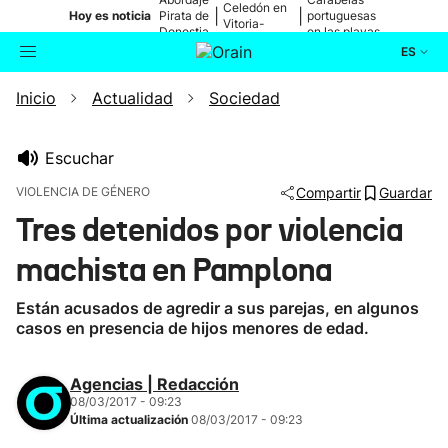
Celedón en
|
|
Hoy es noticia
Pirata de
portuguesas
Vitoria-
Donostia
en las playas
Gasteiz
ES
Inicio
Actualidad
Sociedad
Actualidad
Buscador
Política
Escuchar
VIOLENCIA DE GÉNERO
Compartir
Guardar
Cultura
Tres detenidos por violencia
machista en Pamplona
Ikusmiran
Están acusados de agredir a sus parejas, en algunos
Eguraldia
casos en presencia de hijos menores de edad.
Agencias | Redacción
08/03/2017 - 09:23
Última actualización
08/03/2017 - 09:23