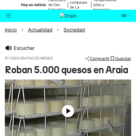
compases
|
|
Hoy es noticia
de San
altas y
de La
Sebastián
tormentas
Blanca
ES
Inicio
Actualidad
Sociedad
Actualidad
Buscador
Política
Escuchar
5º CASO EN POCOS MESES
Compartir
Guardar
Cultura
Roban 5.000 quesos en Araia
Ikusmiran
Eguraldia