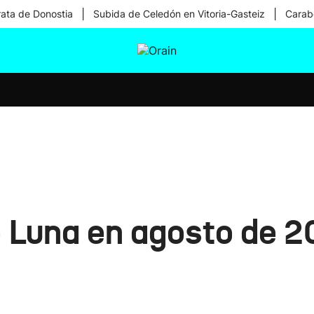
|
|
rata de Donostia
Subida de Celedón en Vitoria-Gasteiz
Carabe
tura
Ikusmiran
Egural
Salud
Tecnología
e Luna en agosto de 2