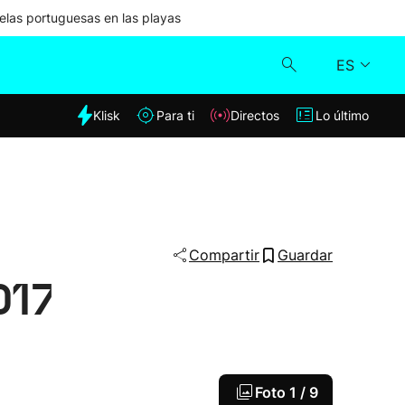
las portuguesas en las playas
ES
dia
Klisk
Para ti
Directos
Lo último
Klisk
Directos
Para ti
Compartir
Guardar
017
Lo último
Foto
1 / 9