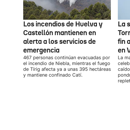
Los incendios de Huelva y
La 
Castellón mantienen en
Tor
alerta a los servicios de
fin 
emergencia
en 
467 personas continúan evacuadas por
La ma
el incendio de Niebla, mientras el fuego
celeb
de Tírig afecta ya a unas 395 hectáreas
caído
y mantiene confinado Catí.
pondr
reple