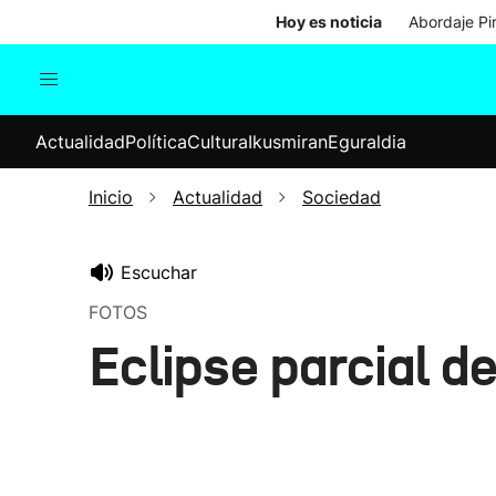
Hoy es noticia
Abordaje Pi
Actualidad
Política
Cul
Actualidad
Política
Cultura
Ikusmiran
Eguraldia
Sociedad
Elecciones
Economía
Inicio
Actualidad
Sociedad
Internacional
Escuchar
FOTOS
Eclipse parcial d