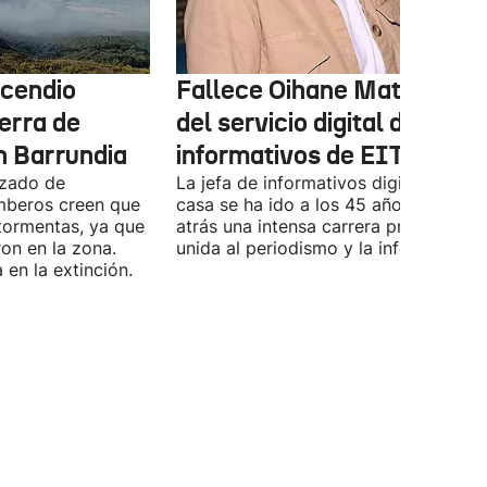
ncendio
Fallece Oihane Mateos, jef
ierra de
del servicio digital de
n Barrundia
informativos de EITB, Orai
nzado de
La jefa de informativos digital de est
mberos creen que
casa se ha ido a los 45 años, dejando
 tormentas, ya que
atrás una intensa carrera profesional
on en la zona.
unida al periodismo y la información.
en la extinción.