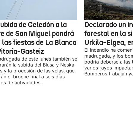
subida de Celedón a la
Declarado un i
re de San Miguel pondrá
forestal en la s
a las fiestas de La Blanca
Urkila-Elgea, e
Vitoria-Gasteiz
El incendio ha come
madrugada, y los bo
drugada de este lunes también se
podría deberse a las
rarán la subida del Blusa y Neska
varios rayos impactar
s y la procesión de las velas, que
Bomberos trabajan ya 
án el broche final a seis días
tos de actividades.