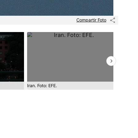
Compartir Foto
Iran. Foto: EFE.
Palestina