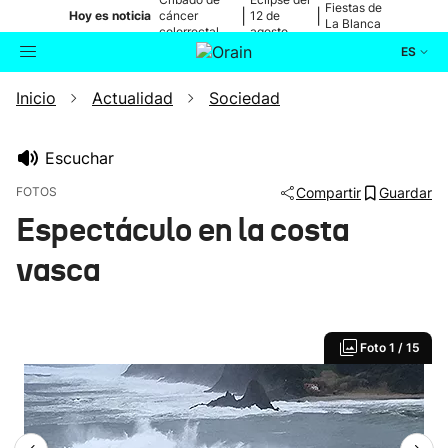
Fiestas de
|
|
Hoy es noticia
cáncer
12 de
La Blanca
colorrectal
agosto
ES
Inicio
Actualidad
Sociedad
Actualidad
Buscador
Política
Escuchar
FOTOS
Compartir
Guardar
Cultura
Espectáculo en la costa
vasca
Ikusmiran
Eguraldia
Foto
1 / 15