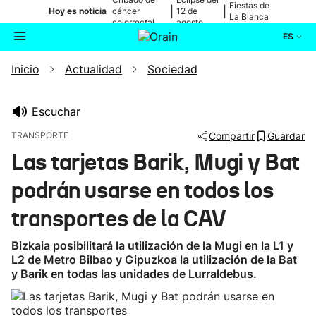
Fiestas de
|
|
Hoy es noticia
cáncer
12 de
La Blanca
colorrectal
agosto
ES
Inicio
Actualidad
Sociedad
Actualidad
Buscador
Política
Escuchar
TRANSPORTE
Compartir
Guardar
Cultura
Las tarjetas Barik, Mugi y Bat
podrán usarse en todos los
Ikusmiran
transportes de la CAV
Eguraldia
Bizkaia posibilitará la utilización de la Mugi en la L1 y
L2 de Metro Bilbao y Gipuzkoa la utilización de la Bat
y Barik en todas las unidades de Lurraldebus.