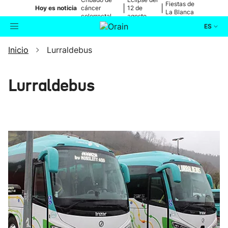
Fiestas de
|
|
Hoy es noticia
cáncer
12 de
La Blanca
colorrectal
agosto
ES
Inicio
Lurraldebus
Actualidad
Buscador
Política
Lurraldebus
Cultura
Ikusmiran
Eguraldia