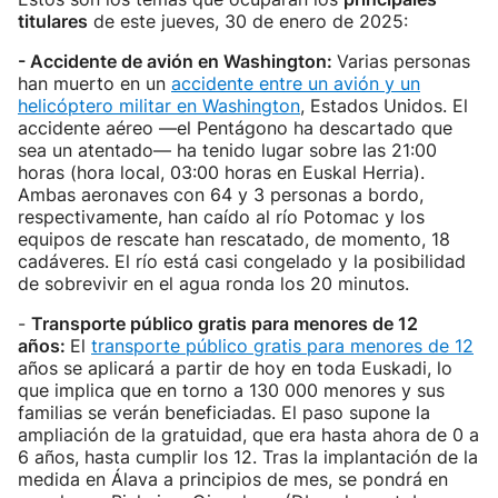
titulares
de este jueves, 30 de enero de 2025:
- Accidente de avión en Washington:
Varias personas
han muerto en un
accidente entre un avión y un
helicóptero militar en Washington
, Estados Unidos. El
accidente aéreo —el Pentágono ha descartado que
sea un atentado— ha tenido lugar sobre las 21:00
horas (hora local, 03:00 horas en Euskal Herria).
Ambas aeronaves con 64 y 3 personas a bordo,
respectivamente, han caído al río Potomac y los
equipos de rescate han rescatado, de momento, 18
cadáveres. El río está casi congelado y la posibilidad
de sobrevivir en el agua ronda los 20 minutos.
-
Transporte público gratis para menores de 12
años:
El
transporte público gratis para menores de 12
años se aplicará a partir de hoy en toda Euskadi, lo
que implica que en torno a 130 000 menores y sus
familias se verán beneficiadas. El paso supone la
ampliación de la gratuidad, que era hasta ahora de 0 a
6 años, hasta cumplir los 12. Tras la implantación de la
medida en Álava a principios de mes, se pondrá en