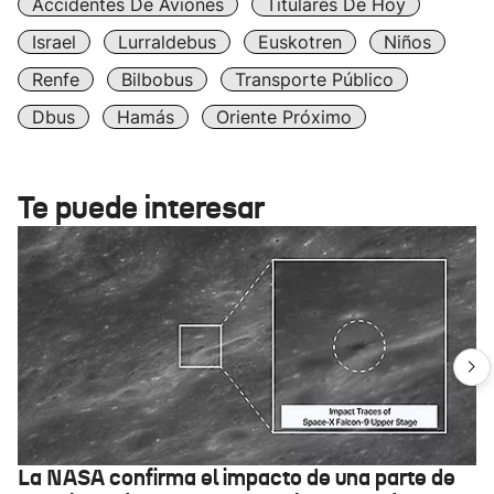
Accidentes De Aviones
Titulares De Hoy
Israel
Lurraldebus
Euskotren
Niños
Renfe
Bilbobus
Transporte Público
Dbus
Hamás
Oriente Próximo
Te puede interesar
La NASA confirma el impacto de una parte de