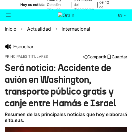
del 12
|
|
Hoy es noticia
Celedón
del
de
Txiki, en
desembarco
agosto
directo
de Elkano
ES
Inicio
Actualidad
Internacional
Actualidad
Buscador
Política
Escuchar
PRINCIPALES TITULARES
Compartir
Guardar
Cultura
Será noticia: Accidente de
avión en Washington,
Ikusmiran
transporte público gratis y
Eguraldia
canje entre Hamás e Israel
Resumen de las principales noticias que hoy elaborará
eitb.eus.