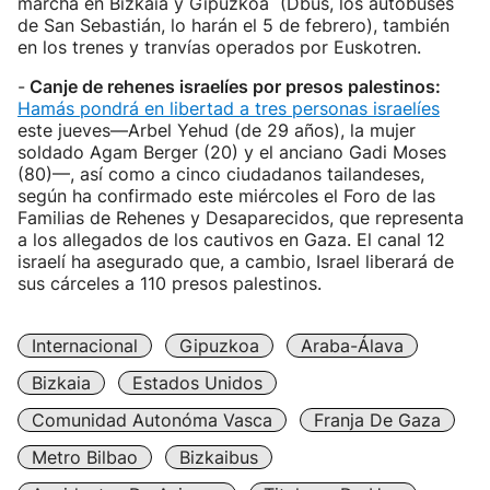
marcha en Bizkaia y Gipuzkoa (Dbus, los autobuses
de San Sebastián, lo harán el 5 de febrero), también
en los trenes y tranvías operados por Euskotren.
-
Canje de rehenes israelíes por presos palestinos:
Hamás pondrá en libertad a tres personas israelíes
este jueves—Arbel Yehud (de 29 años), la mujer
soldado Agam Berger (20) y el anciano Gadi Moses
(80)—, así como a cinco ciudadanos tailandeses,
según ha confirmado este miércoles el Foro de las
Familias de Rehenes y Desaparecidos, que representa
a los allegados de los cautivos en Gaza. El canal 12
israelí ha asegurado que, a cambio, Israel liberará de
sus cárceles a 110 presos palestinos.
Internacional
Gipuzkoa
Araba-Álava
Bizkaia
Estados Unidos
Comunidad Autonóma Vasca
Franja De Gaza
Metro Bilbao
Bizkaibus