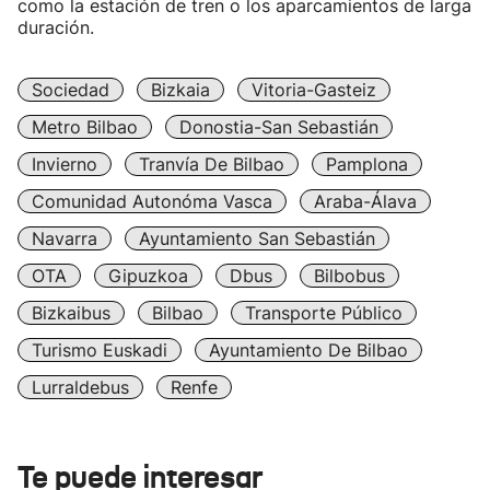
como la estación de tren o los aparcamientos de larga
duración.
Sociedad
Bizkaia
Vitoria-Gasteiz
Metro Bilbao
Donostia-San Sebastián
Invierno
Tranvía De Bilbao
Pamplona
Comunidad Autonóma Vasca
Araba-Álava
Navarra
Ayuntamiento San Sebastián
OTA
Gipuzkoa
Dbus
Bilbobus
Bizkaibus
Bilbao
Transporte Público
Turismo Euskadi
Ayuntamiento De Bilbao
Lurraldebus
Renfe
Te puede interesar