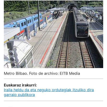
Metro Bilbao. Foto de archivo: EITB Media
Euskaraz irakurri:
Iraila heldu da eta neguko ordutegiak itzuliko dira
garraio publikora