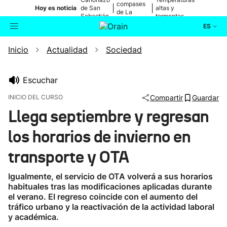
compases
|
|
Hoy es noticia
de San
altas y
de La
Sebastián
tormentas
Blanca
ES
Inicio
Actualidad
Sociedad
Actualidad
Buscador
Política
Escuchar
INICIO DEL CURSO
Compartir
Guardar
Cultura
Llega septiembre y regresan
los horarios de invierno en
Ikusmiran
transporte y OTA
Eguraldia
Igualmente, el servicio de OTA volverá a sus horarios
habituales tras las modificaciones aplicadas durante
el verano. El regreso coincide con el aumento del
tráfico urbano y la reactivación de la actividad laboral
y académica.