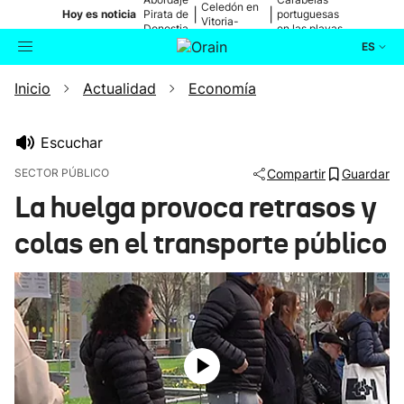
Celedón en
|
|
Hoy es noticia
Pirata de
portuguesas
Vitoria-
Donostia
en las playas
Gasteiz
ES
Inicio
Actualidad
Economía
Actualidad
Buscador
Política
Escuchar
SECTOR PÚBLICO
Compartir
Guardar
Cultura
La huelga provoca retrasos y
colas en el transporte público
Ikusmiran
Eguraldia