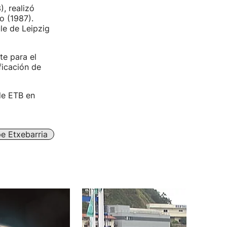
, realizó
o (1987).
le de Leipzig
te para el
ficación de
de ETB en
pe Etxebarria