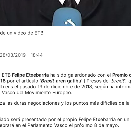
a de un vídeo de ETB
28/03/2019 - 18:44
de ETB
Felipe Etxebarria
ha sido galardonado con el
Premio 
018
por el artículo
'
Brexit
-aren gatibu'
('Presos del
brexit
') 
itb.eus el pasado 19 de diciembre de 2018, según ha infor
o Vasco del Movimiento Europeo.
iza las duras negociaciones y los puntos más difíciles de la
iado será presentado por el propio Felipe Etxebarria en un
ebrará en el Parlamento Vasco el próximo 8 de mayo.