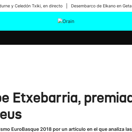
|
urne y Celedón Txiki, en directo
Desembarco de Elkano en Geta
tura
Ikusmiran
Egural
Salud
Tecnología
pe Etxebarria, premia
.eus
dismo EuroBasque 2018 por un artículo en el que analiza las 