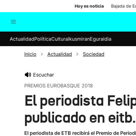
Hoy es noticia
Bajada de Ed
Actualidad
Política
Cul
Actualidad
Política
Cultura
Ikusmiran
Eguraldia
Sociedad
Elecciones
Economía
Inicio
Actualidad
Sociedad
Internacional
Escuchar
PREMIOS EUROBASQUE 2018
El periodista Feli
publicado en eitb
El periodista de ETB recibirá el Premio de Perio