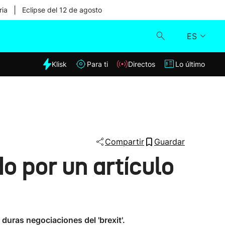
|
ria
Eclipse del 12 de agosto
ES
dia
Klisk
Para ti
Directos
Lo último
Klisk
Directos
Para ti
Compartir
Guardar
do por un artículo
Lo último
duras negociaciones del 'brexit'.