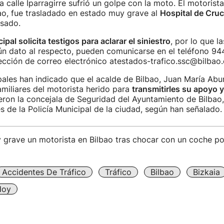
la calle Iparragirre sufrió un golpe con la moto. El motorist
ao, fue trasladado en estado muy grave al
Hospital de Cru
esado.
ipal solicita testigos para aclarar el siniestro
, por lo que l
ún dato al respecto, pueden comunicarse en el teléfono 9
ección de correo electrónico atestados-trafico.ssc@bilbao.
ales han indicado que el acalde de Bilbao, Juan María Abu
miliares del motorista herido para
transmitirles su apoyo y
eron la concejala de Seguridad del Ayuntamiento de Bilbao,
s de la Policía Municipal de la ciudad, según han señalado.
grave un motorista en Bilbao tras chocar con un coche pol
Accidentes De Tráfico
Tráfico
Bilbao
Bizkaia
Hoy