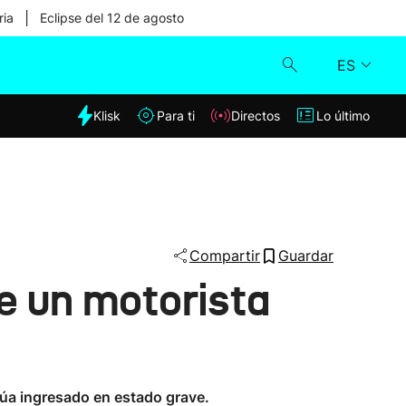
|
ria
Eclipse del 12 de agosto
ES
dia
Klisk
Para ti
Directos
Lo último
Klisk
Directos
Para ti
Compartir
Guardar
e un motorista
Lo último
inúa ingresado en estado grave.