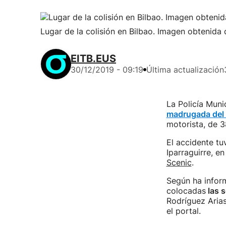
Lugar de la colisión en Bilbao. Imagen obtenida 
EITB.EUS
30/12/2019 - 09:19
Última actualización
La Policía Muni
madrugada del
motorista, de 3
El accidente tu
Iparraguirre, e
Scenic
.
Según ha inform
colocadas
las s
Rodríguez Arias
el portal.