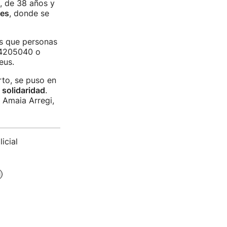
a, de 38 años y
ces
, donde se
as que personas
44205040 o
eus.
rto, se puso en
 solidaridad
.
 Amaia Arregi,
icial