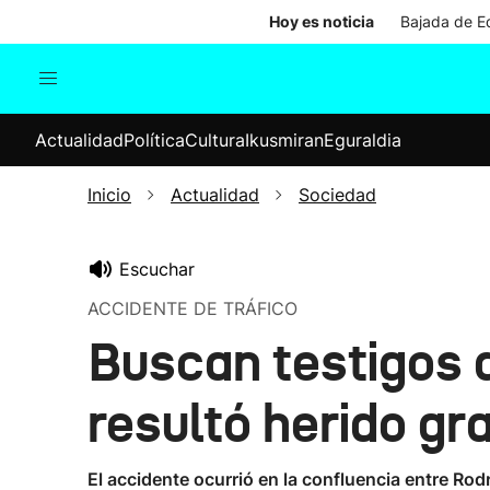
Hoy es noticia
Bajada de Ed
Actualidad
Política
Cul
Actualidad
Política
Cultura
Ikusmiran
Eguraldia
Sociedad
Elecciones
Economía
Inicio
Actualidad
Sociedad
Internacional
Escuchar
ACCIDENTE DE TRÁFICO
Buscan testigos d
resultó herido gr
El accidente ocurrió en la confluencia entre Rod