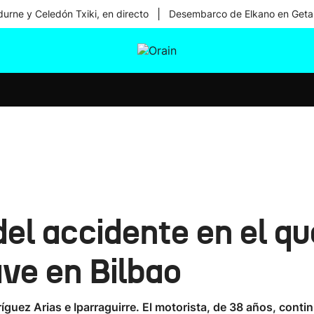
|
urne y Celedón Txiki, en directo
Desembarco de Elkano en Geta
tura
Ikusmiran
Egural
Salud
Tecnología
el accidente en el qu
ave en Bilbao
ríguez Arias e Iparraguirre. El motorista, de 38 años, cont